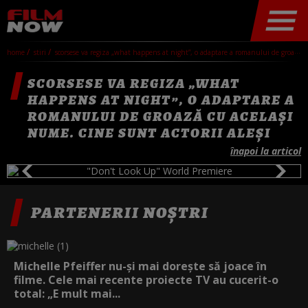
home
stiri
scorsese va regiza „what happens at night”, o adaptare a romanului de groază cu același nume. cine sunt actorii aleși
SCORSESE VA REGIZA „WHAT
HAPPENS AT NIGHT”, O ADAPTARE A
ROMANULUI DE GROAZĂ CU ACELAȘI
NUME. CINE SUNT ACTORII ALEȘI
înapoi la articol
PARTENERII NOȘTRI
Michelle Pfeiffer nu-și mai dorește să joace în
filme. Cele mai recente proiecte TV au cucerit-o
total: „E mult mai...