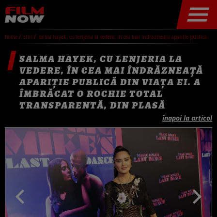
home
stiri
salma hayek, cu lenjeria la vedere, în cea mai îndrăzneață apariție publică din viața ei. a îmbrăcat o rochie total transparentă, din plasă
SALMA HAYEK, CU LENJERIA LA
VEDERE, ÎN CEA MAI ÎNDRĂZNEAȚĂ
APARIȚIE PUBLICĂ DIN VIAȚA EI. A
ÎMBRĂCAT O ROCHIE TOTAL
TRANSPARENTĂ, DIN PLASĂ
înapoi la articol