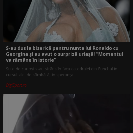
S-au dus la biserică pentru nunta lui Ronaldo cu
Georgina și au avut o surpriză uriașă! ”Momentul
va rămâne în istorie”
Sute de curioși s-au strâns în fața catedralei din Funchal în
cursul zilei de sâmbătă, în speranța...
DigiSport.ro