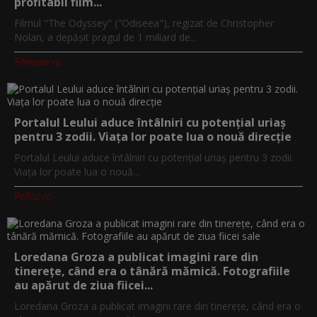
profitabil film...
Filmul "The Odyssey" ("Odiseea"), regizat de Christopher
Nolan, a depăşit pragul de 1 miliard de...
Filmnow.ro
Portalul Leului aduce întâlniri cu potențial uriaș
pentru 3 zodii. Viața lor poate lua o nouă direcție
Portalul Leului aduce întâlniri cu potențial uriaș pentru 3 zodii.
Viața lor poate lua o nouă...
PeRoz.ro
Loredana Groza a publicat imagini rare din
tinerețe, când era o tânără mămică. Fotografiile
au apărut de ziua fiicei...
Loredana Groza a publicat imagini rare din tinerețe, când era o