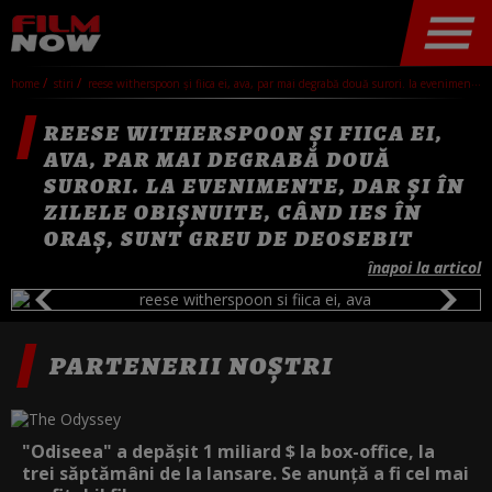
home
stiri
reese witherspoon și fiica ei, ava, par mai degrabă două surori. la evenimente, dar și în zilele obișnuite, când ies în oraș, sunt greu de deosebit
REESE WITHERSPOON ȘI FIICA EI,
AVA, PAR MAI DEGRABĂ DOUĂ
SURORI. LA EVENIMENTE, DAR ȘI ÎN
ZILELE OBIȘNUITE, CÂND IES ÎN
ORAȘ, SUNT GREU DE DEOSEBIT
înapoi la articol
PARTENERII NOȘTRI
"Odiseea" a depășit 1 miliard $ la box-office, la
trei săptămâni de la lansare. Se anunță a fi cel mai