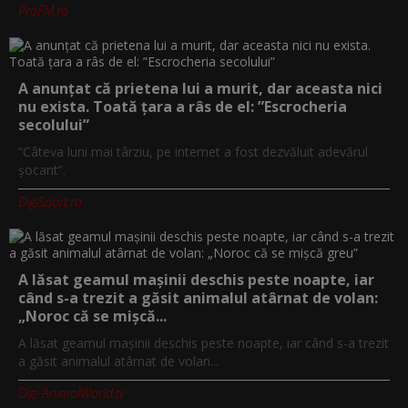
ProFM.ro
A anunțat că prietena lui a murit, dar aceasta nici
nu exista. Toată țara a râs de el: ”Escrocheria
secolului”
”Câteva luni mai târziu, pe internet a fost dezvăluit adevărul
șocant”.
DigiSport.ro
A lăsat geamul mașinii deschis peste noapte, iar
când s-a trezit a găsit animalul atârnat de volan:
„Noroc că se mișcă...
A lăsat geamul mașinii deschis peste noapte, iar când s-a trezit
a găsit animalul atârnat de volan...
Digi-AnimalWorld.tv