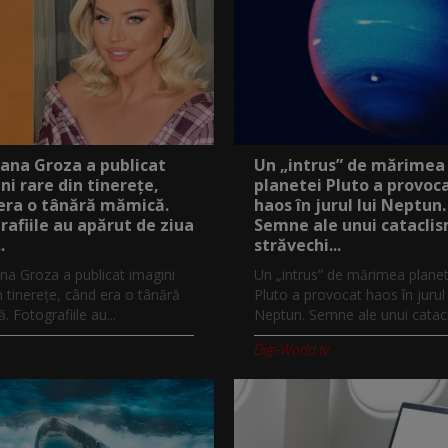
ana Groza a publicat
Un „intrus” de mărimea
ni rare din tinerețe,
planetei Pluto a provoc
era o tânără mămică.
haos în jurul lui Neptun.
rafiile au apărut de ziua
Semne ale unui catacli
.
străvechi...
na Groza a publicat imagini
Un „intrus” de mărimea planet
n tinerețe, când era o tânără
Pluto a provocat haos în jurul 
 Fotografiile au...
Neptun. Semne ale unui catacl
Digi-World.tv