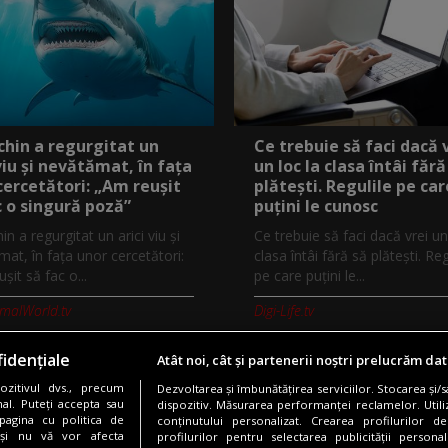
chin a regurgitat un
Ce trebuie să faci dacă 
 viu și nevătămat, în fața
un loc la clasa întâi fără
cercetători: „Am reușit
plătești. Regulile pe car
c o singură poză”
puțini le cunosc
in a regurgitat un arici viu și
Ce trebuie să faci dacă vrei un
at, în fața unor cercetători:
clasa întâi fără să plătești. Reg
șit să fac o...
pe care puțini le...
imalWorld.tv
Digi-Life.tv
idențiale
Atât noi, cât și partenerii noștri prelucrăm dat
zitivul dvs., precum
Dezvoltarea și îmbunătățirea serviciilor. Stocarea și/
Copyright © 2026 / DIGI ROMANIA S.A.
al. Puteți accepta sau
dispozitiv. Măsurarea performanței reclamelor. Utili
pagina cu politica de
conținutului personalizat. Crearea profilurilor de
nfidentialitate
Gestionați preferințele
Comunicate de presă
Abonare 
i și nu vă vor afecta
profilurilor pentru selectarea publicității persona