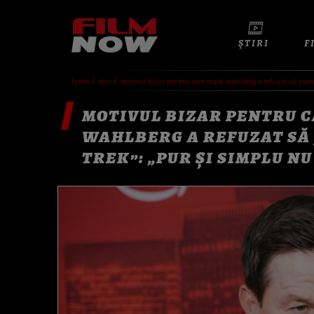
ȘTIRI
F
home
stiri
motivul bizar pentru care mark wahlberg a refuzat să joace 
MOTIVUL BIZAR PENTRU 
WAHLBERG A REFUZAT SĂ 
TREK”: „PUR ȘI SIMPLU NU