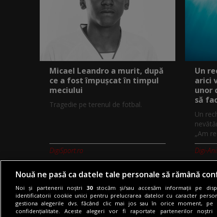
Micael Leandro a murit, după
Un re
ce a fost împușcat în timpul
arici
meciului
unor 
să fa
Tragedie pe terenul de fotbal.
Un rech
nevătăm
„Am reu
DigiSport.ro
Digi-An
Nouă ne pasă ca datele tale personale să rămână conf
Noi și partenerii noștri
30
stocăm și/sau accesăm informații pe dispo
identificatorii cookie unici pentru prelucrarea datelor cu caracter person
gestiona alegerile dvs. făcând clic mai jos sau în orice moment, pe 
Termeni si conditii
Politica de co
confidențialitate. Aceste alegeri vor fi raportate partenerilor noștr