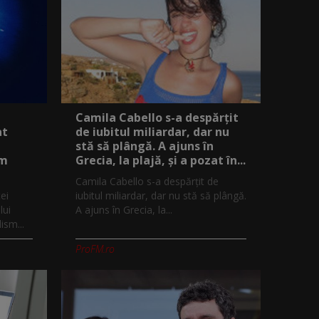
Camila Cabello s-a despărțit
at
de iubitul miliardar, dar nu
stă să plângă. A ajuns în
sm
Grecia, la plajă, și a pozat în...
Camila Cabello s-a despărțit de
ei
iubitul miliardar, dar nu stă să plângă.
lui
A ajuns în Grecia, la...
ism...
ProFM.ro