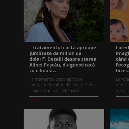
"Tratamentul costă aproape
Lored
jumătate de milion de
imagi
dolari". Detalii despre starea
când 
Alinei Pușcău, diagnosticată
Fotog
cu o boală...
fiicei..
"Tratamentul costă aproape
Loreda
jumătate de milion de dolari". Detalii
rare di
despre starea Alinei Pușcău...
mămică.
PeRoz.ro
Utv.ro