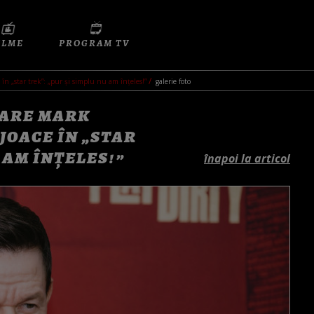
ILME
PROGRAM TV
în „star trek”: „pur și simplu nu am înțeles!”
galerie foto
CARE MARK
JOACE ÎN „STAR
 AM ÎNȚELES!”
înapoi la articol