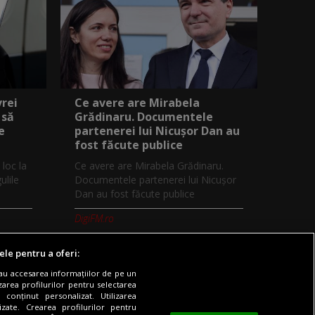
vrei
Ce avere are Mirabela
 să
Grădinaru. Documentele
e
partenerei lui Nicușor Dan au
fost făcute publice
 loc la
Ce avere are Mirabela Grădinaru.
ulile
Documentele partenerei lui Nicușor
Dan au fost făcute publice
DigiFM.ro
ele pentru a oferi:
sau accesarea informațiilor de pe un
zarea profilurilor pentru selectarea
 conținut personalizat. Utilizarea
Digi TV
Contact/Info
Codul etic
lizate. Crearea profilurilor pentru