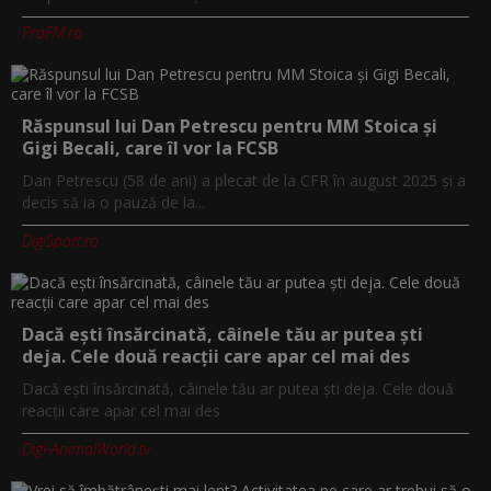
ProFM.ro
Răspunsul lui Dan Petrescu pentru MM Stoica și
Gigi Becali, care îl vor la FCSB
Dan Petrescu (58 de ani) a plecat de la CFR în august 2025 și a
decis să ia o pauză de la...
DigiSport.ro
Dacă ești însărcinată, câinele tău ar putea ști
deja. Cele două reacții care apar cel mai des
Dacă ești însărcinată, câinele tău ar putea ști deja. Cele două
reacții care apar cel mai des
Digi-AnimalWorld.tv