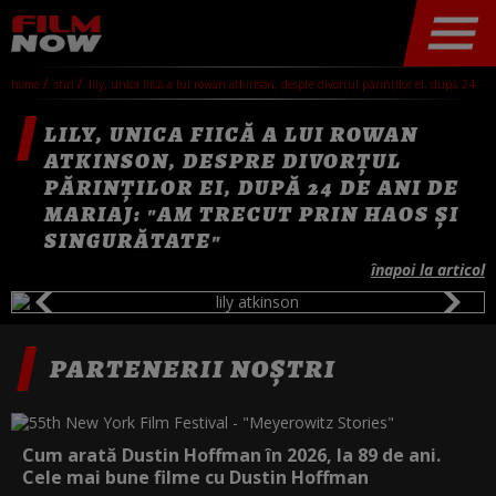
home
stiri
lily, unica fiică a lui rowan atkinson, despre divorțul părinților ei, după 24 de ani de mariaj: "am trecut prin haos și singurătate"
LILY, UNICA FIICĂ A LUI ROWAN
ATKINSON, DESPRE DIVORȚUL
PĂRINȚILOR EI, DUPĂ 24 DE ANI DE
MARIAJ: "AM TRECUT PRIN HAOS ȘI
SINGURĂTATE"
înapoi la articol
PARTENERII NOȘTRI
Cum arată Dustin Hoffman în 2026, la 89 de ani.
Cele mai bune filme cu Dustin Hoffman