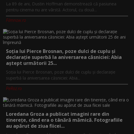
La 89 de ani, Dustin Hoffman demonstrează că pasiunea
pentru cinema nu are vârstă. Actorul, cu două...
Filmnow.ro
Soția lui Pierce Brosnan, poze dulci de cuplu și
declarație superbă la aniversarea căsniciei: Abia
aștept următorii 25...
Soția lui Pierce Brosnan, poze dulci de cuplu și declarație
superbă la aniversarea căsniciei: Abia...
PeRoz.ro
Loredana Groza a publicat imagini rare din
tinerețe, când era o tânără mămică. Fotografiile
au apărut de ziua fiicei...