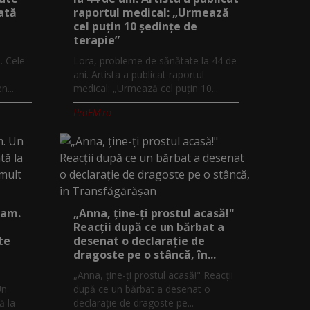
ată
raportul medical: „Urmează
cel puțin 10 ședințe de
terapie”
. Cele
Lora, probleme de sănătate la 44 de
ani. Artista a publicat raportul
...
medical: „Urmează cel puțin 10...
ProFM.ro
eam.
„Anna, ţine-ţi prostul acasă!"
Reacţii după ce un bărbat a
te
desenat o declaraţie de
dragoste pe o stâncă, în...
„Anna, ţine-ţi prostul acasă!" Reacţii
Un
după ce un bărbat a desenat o
ă la
declaraţie de dragoste pe...