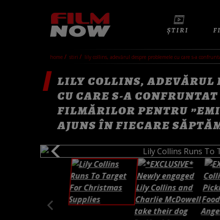
ȘTIRI
F
home
stiri
lily collins, adevărul despre problemele cu care s-a confrun
LILY COLLINS, ADEVĂRUL
CU CARE S-A CONFRUNTAT
FILMĂRILOR PENTRU ”EMIL
AJUNS ÎN FIECARE SĂPTĂ