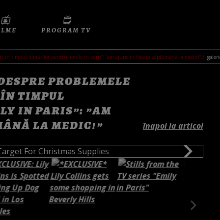
ILME
PROGRAM TV
tat în timpul filmărilor pentru ”emily in paris”: ”am ajuns în fiecare săptămână la medic!”
galeri
 DESPRE PROBLEMELE
 ÎN TIMPUL
Y IN PARIS”: ”AM
MÂNĂ LA MEDIC!”
înapoi la articol