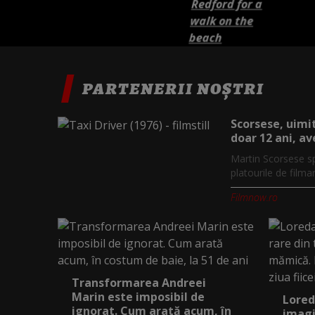
PARTENERII NOȘTRI
Scorsese, uimit
doar 12 ani, av
Martin Scorsese sp
platourile de filmar
Filmnow.ro
Transformarea Andreei
Marin este imposibil de
Lored
ignorat. Cum arată acum, în
imagi