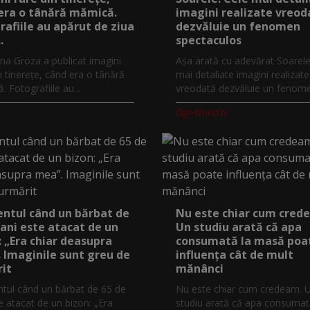
era o tânără mămică.
imagini realizate vreod
rafiile au apărut de ziua
dezvăluie un fenomen
.
spectaculos
na Groza a publicat imagini
Așa arată cu adevărat Soarele
n tinerețe, când era o tânără
mai detaliate imagini realizate
 Fotografiile au...
vreodată dezvăluie un fenomen
Digi-World.tv
tul când un bărbat de
Nu este chiar cum cred
 ani este atacat de un
Un studiu arată că apa
: „Era chiar deasupra
consumată la masă poa
 Imaginile sunt greu de
influența cât de mult
it
mănânci
ul când un bărbat de 65 de
Nu este chiar cum credeam. 
e atacat de un bizon: „Era
studiu arată că apa consumat