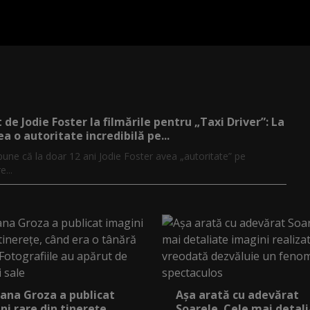
 de Jodie Foster la filmările pentru „Taxi Driver”: La
ea o autoritate incredibilă pe...
une că la doar 12 ani Jodie Foster avea „autoritate” pe
e...
ana Groza a publicat
Așa arată cu adevărat
ni rare din tinerețe,
Soarele. Cele mai detal