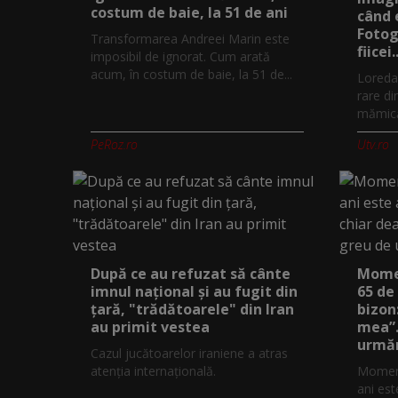
costum de baie, la 51 de ani
când 
Fotog
Transformarea Andreei Marin este
fiicei..
imposibil de ignorat. Cum arată
acum, în costum de baie, la 51 de...
Loreda
rare di
mămică.
PeRoz.ro
Utv.ro
După ce au refuzat să cânte
Momen
imnul naţional şi au fugit din
65 de
ţară, "trădătoarele" din Iran
bizon
au primit vestea
mea”.
urmăr
Cazul jucătoarelor iraniene a atras
atenţia internaţională.
Moment
ani est