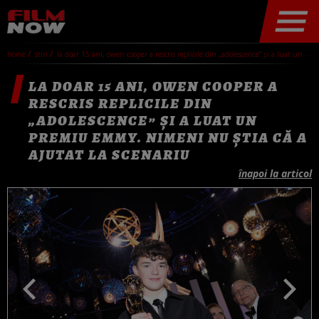
home
stiri
la doar 15 ani, owen cooper a rescris replicile din „adolescence” și a luat un premiu emmy. nimeni nu știa că a ajutat la scenariu
LA DOAR 15 ANI, OWEN COOPER A
RESCRIS REPLICILE DIN
„ADOLESCENCE” ȘI A LUAT UN
PREMIU EMMY. NIMENI NU ȘTIA CĂ A
AJUTAT LA SCENARIU
înapoi la articol