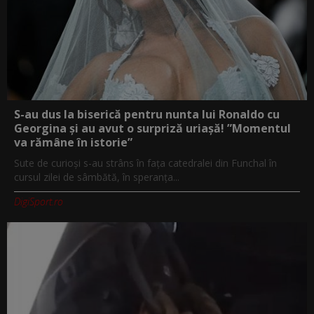
S-au dus la biserică pentru nunta lui Ronaldo cu
Georgina și au avut o surpriză uriașă! ”Momentul
va rămâne în istorie”
Sute de curioși s-au strâns în fața catedralei din Funchal în
cursul zilei de sâmbătă, în speranța...
DigiSport.ro