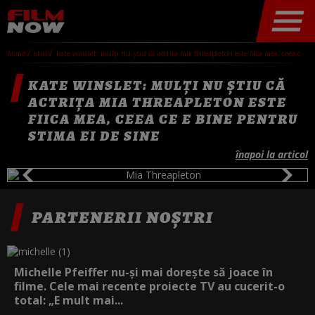
home
stiri
kate winslet: mulți nu știu că actrița mia threapleton este fiica mea, ceea ce e bine pentru stima ei de sine
KATE WINSLET: MULȚI NU ȘTIU CĂ
ACTRIȚA MIA THREAPLETON ESTE
FIICA MEA, CEEA CE E BINE PENTRU
STIMA EI DE SINE
înapoi la articol
PARTENERII NOȘTRI
Michelle Pfeiffer nu-și mai dorește să joace în
filme. Cele mai recente proiecte TV au cucerit-o
total: „E mult mai...