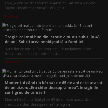
Lora, probleme de sănătate la 44 de ani. Artista a publicat
raportul medical: „Urmează cel puțin 10...
ProFM.ro
Tragic: cel mai bun din istorie a murit subit, la 43
de ani. Solicitarea neobișnuită a familiei
”Mi-e dor de tine. Ai fost omul meu. Îți mulțumesc pentru
fiecare secundă a călătoriei noastre...
DigiSport.ro
Momentul când un bărbat de 65 de ani este atacat
de un bizon: „Era chiar deasupra mea”. Imaginile
sunt greu de urmărit
Momentul când un bărbat de 65 de ani este atacat de un
bizon: „Era chiar deasupra mea”. Imaginile...