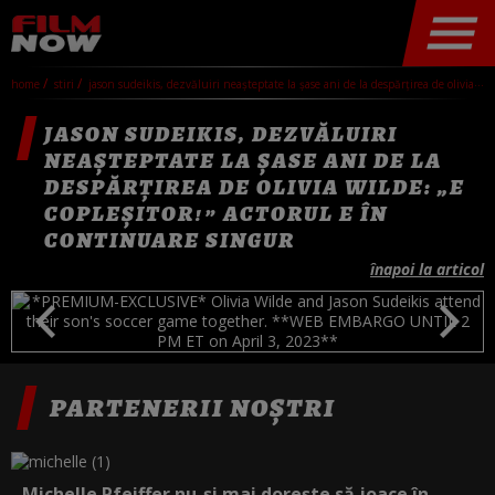
home
stiri
jason sudeikis, dezvăluiri neașteptate la șase ani de la despărțirea de olivia wilde: „e copleșitor!” actorul e în continuare singur
JASON SUDEIKIS, DEZVĂLUIRI
NEAȘTEPTATE LA ȘASE ANI DE LA
DESPĂRȚIREA DE OLIVIA WILDE: „E
COPLEȘITOR!” ACTORUL E ÎN
CONTINUARE SINGUR
înapoi la articol
PARTENERII NOȘTRI
Michelle Pfeiffer nu-și mai dorește să joace în