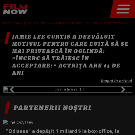
home
stiri
jamie lee curtis a dezvăluit motivul pentru care evită să se mai privească în oglindă: ”încerc să trăiesc în acceptare!” actrița are 63 de ani
JAMIE LEE CURTIS A DEZVĂLUIT
MOTIVUL PENTRU CARE EVITĂ SĂ SE
MAI PRIVEASCĂ ÎN OGLINDĂ:
”ÎNCERC SĂ TRĂIESC ÎN
ACCEPTARE!” ACTRIȚA ARE 63 DE
ANI
înapoi la articol
PARTENERII NOȘTRI
"Odiseea" a depășit 1 miliard $ la box-office, la