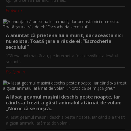
kg: “Știu ce să mănânc. Nu mai...
ProFM.ro
A anunțat că prietena lui a murit, dar aceasta nici
nu exista. Toată țara a râs de el: ”Escrocheria
secolului”
”Câteva luni mai târziu, pe internet a fost dezvăluit adevărul
șocant”.
DigiSport.ro
A lăsat geamul mașinii deschis peste noapte, iar
când s-a trezit a găsit animalul atârnat de volan:
„Noroc că se mișcă...
A lăsat geamul mașinii deschis peste noapte, iar când s-a trezit
a găsit animalul atârnat de volan...