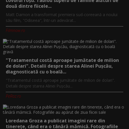
covorul roșu. Tablou superb de familie alături de
două dintre fiicele...
Matt Damon a transformat premiera sud-coreeană a noului
său film, "Odiseea", într-un adevărat...
Filmnow.ro
"Tratamentul costă aproape jumătate de milion
de dolari". Detalii despre starea Alinei Pușcău,
diagnosticată cu o boală...
"Tratamentul costă aproape jumătate de milion de dolari".
Detalii despre starea Alinei Pușcău...
PeRoz.ro
Loredana Groza a publicat imagini rare din
tinerețe, când era o tânără mămică. Fotografiile