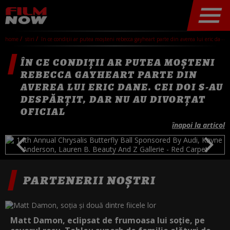
home
stiri
în ce condiții ar putea moșteni rebecca gayheart parte din averea lui eric dane. cei doi s-au despărțit, dar nu au divorțat oficial
ÎN CE CONDIȚII AR PUTEA MOȘTENI
REBECCA GAYHEART PARTE DIN
AVEREA LUI ERIC DANE. CEI DOI S-AU
DESPĂRȚIT, DAR NU AU DIVORȚAT
OFICIAL
înapoi la articol
PARTENERII NOȘTRI
Matt Damon, eclipsat de frumoasa lui soție, pe