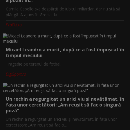
a pozat în...
Camila Cabello s-a despărțit de iubitul miliardar, dar nu stă să
plângă. A ajuns în Grecia, la...
ProFM.ro
Micael Leandro a murit, după ce a fost împușcat în
timpul meciului
Tragedie pe terenul de fotbal.
DigiSport.ro
Un rechin a regurgitat un arici viu și nevătămat, în
fața unor cercetători: „Am reușit să fac o singură
poză”
Un rechin a regurgitat un arici viu și nevătămat, în fața unor
cercetători: „Am reușit să fac o...