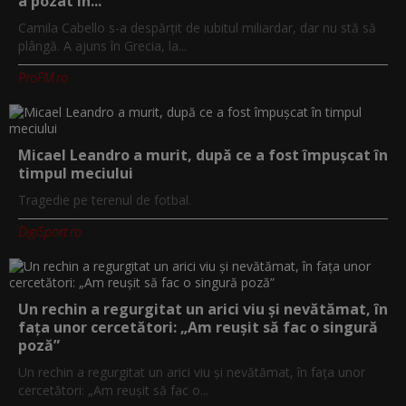
a pozat în...
Camila Cabello s-a despărțit de iubitul miliardar, dar nu stă să
plângă. A ajuns în Grecia, la...
ProFM.ro
Micael Leandro a murit, după ce a fost împușcat în
timpul meciului
Tragedie pe terenul de fotbal.
DigiSport.ro
Un rechin a regurgitat un arici viu și nevătămat, în
fața unor cercetători: „Am reușit să fac o singură
poză”
Un rechin a regurgitat un arici viu și nevătămat, în fața unor
cercetători: „Am reușit să fac o...