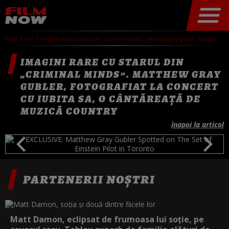
home
stiri
imagini rare cu starul din „criminal minds”. matthew gray gubler, fotografiat la concert cu iubita sa, o cântăreață de muzică country
IMAGINI RARE CU STARUL DIN
„CRIMINAL MINDS”. MATTHEW GRAY
GUBLER, FOTOGRAFIAT LA CONCERT
CU IUBITA SA, O CÂNTĂREAȚĂ DE
MUZICĂ COUNTRY
înapoi la articol
PARTENERII NOȘTRI
Matt Damon, eclipsat de frumoasa lui soție, pe