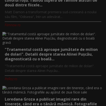
covorul roșu. Tablou superb de familie alături de
două dintre fiicele...
Matt Damon a transformat premiera sud-coreeană a noului
său film, "Odiseea", într-un adevărat...
Filmnow.ro
"Tratamentul costă aproape jumătate de milion
de dolari". Detalii despre starea Alinei Pușcău,
diagnosticată cu o boală...
"Tratamentul costă aproape jumătate de milion de dolari".
Detalii despre starea Alinei Pușcău...
PeRoz.ro
Loredana Groza a publicat imagini rare din
tinerețe, când era o tânără mămică. Fotografiile