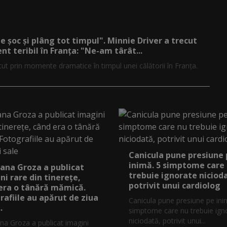
de șoc și plâng tot timpul". Minnie Driver a trecut
nt teribil în Franța: "Ne-am târât...
cut prin momente dramatice în timpul unei călătorii în Franța.
Canicula pune presiune
inimă. 5 simptome care
ana Groza a publicat
trebuie ignorate niciod
ni rare din tinerețe,
potrivit unui cardiolog
era o tânără mămică.
rafiile au apărut de ziua
Canicula pune presiune pe ini
.
simptome care nu trebuie ign
niciodată, potrivit unui...
na Groza a publicat imagini