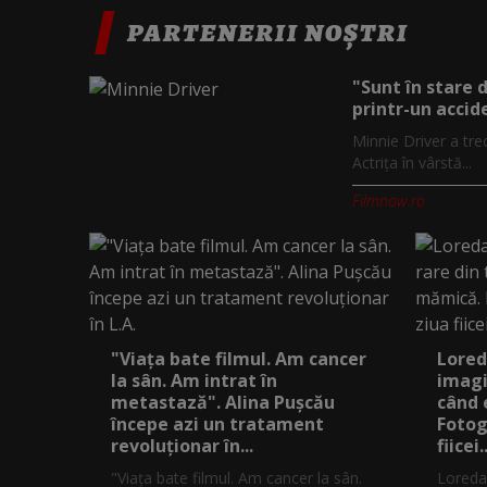
PARTENERII NOȘTRI
"Sunt în stare 
printr-un accide
Minnie Driver a tre
Actrița în vârstă...
Filmnow.ro
"Viața bate filmul. Am cancer
Lored
la sân. Am intrat în
imagi
metastază". Alina Pușcău
când 
începe azi un tratament
Fotog
revoluționar în...
fiicei..
"Viața bate filmul. Am cancer la sân.
Loreda