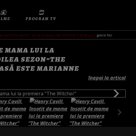
ILME
PROGRAM TV
oilea sezon”the witcher”. cât de frumoasă este marianne la 59 de ani
galerie foto
E MAMA LUI LA
OILEA SEZON”THE
OASĂ ESTE MARIANNE
înapoi la articol