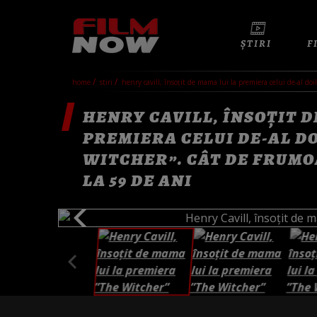
ȘTIRI
F
home
stiri
henry cavill, însoțit de mama lui la premiera celui de-al d
HENRY CAVILL, ÎNSOȚIT D
PREMIERA CELUI DE-AL D
WITCHER”. CÂT DE FRUM
LA 59 DE ANI