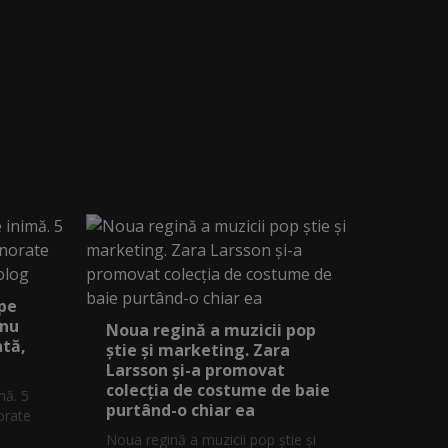
 pe
 nu
Noua regină a muzicii pop
ată,
știe și marketing. Zara
Larsson și-a promovat
colecția de costume de baie
mă. 5
purtând-o chiar ea
orate
Noua regină a muzicii pop știe și