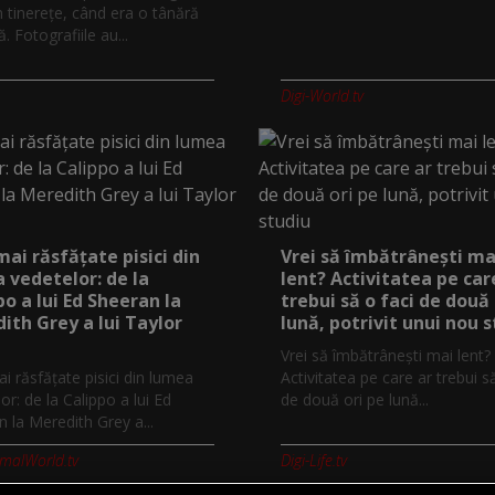
n tinerețe, când era o tânără
 Fotografiile au...
Digi-World.tv
mai răsfățate pisici din
Vrei să îmbătrânești ma
 vedetelor: de la
lent? Activitatea pe car
po a lui Ed Sheeran la
trebui să o faci de două 
ith Grey a lui Taylor
lună, potrivit unui nou 
Vrei să îmbătrânești mai lent?
i răsfățate pisici din lumea
Activitatea pe care ar trebui s
or: de la Calippo a lui Ed
de două ori pe lună...
 la Meredith Grey a...
imalWorld.tv
Digi-Life.tv