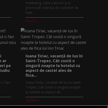
marketing. Zara Larsson și-a
promovat colecția de costume de
baie...
ProFM.ro
i
Ioana Țiriac, vacanță de lux în
e ar
Saint-Tropez. Cât costă o
ori pe
singură noapte la hotelul cu
studiu
aspect de castel ales de
fiica...
ă o faci
Ioana Țiriac, vacanță de lux în Saint-
Tropez. Cât costă o singură noapte
la hotelul cu aspect de...
DigiFM.ro