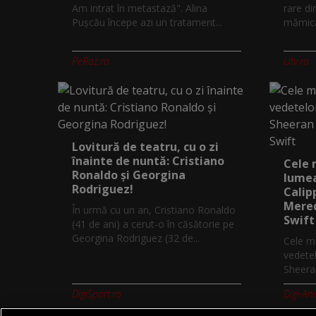
Am intrat în metastază". Alina
rare di
Pușcău începe azi un tratament...
mămică.
PeRoz.ro
Utv.ro
Lovitură de teatru, cu o zi
înainte de nuntă: Cristiano
Cele 
Ronaldo și Georgina
lumea
Rodriguez!
Calip
Mered
În urmă cu un an, Cristiano Ronaldo
Swift
(41 de ani) a cerut-o în căsătorie pe
Georgina Rodriguez (32 de...
Cele ma
vedetel
Sheeran
DigiSport.ro
Digi-An