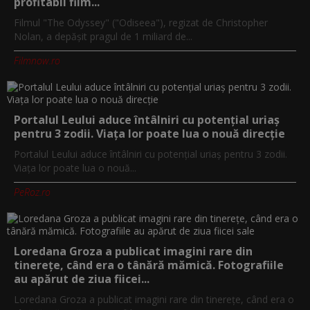
profitabil film...
Filmul "The Odyssey" ("Odiseea"), regizat de Christopher
Nolan, a depăşit pragul de 1 miliard de...
Filmnow.ro
Portalul Leului aduce întâlniri cu potențial uriaș
pentru 3 zodii. Viața lor poate lua o nouă direcție
Portalul Leului aduce întâlniri cu potențial uriaș pentru 3 zodii.
Viața lor poate lua o nouă...
PeRoz.ro
Loredana Groza a publicat imagini rare din
tinerețe, când era o tânără mămică. Fotografiile
au apărut de ziua fiicei...
Loredana Groza a publicat imagini rare din tinerețe, când era o