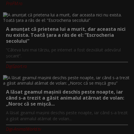
ProFM.ro
A anunțat că prietena lui a murit, dar aceasta nici
nu exista. Toată țara a râs de el: ”Escrocheria
secolului”
”Câteva luni mai târziu, pe internet a fost dezvăluit adevărul
șocant”.
DigiSport.ro
A lăsat geamul mașinii deschis peste noapte, iar
când s-a trezit a găsit animalul atârnat de volan:
„Noroc că se mișcă...
A lăsat geamul mașinii deschis peste noapte, iar când s-a trezit
a găsit animalul atârnat de volan...
Digi-AnimalWorld.tv