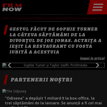
home
stiri
gestul făcut de sophie turner la câteva săptămâni de la divorțul de joe jonas. actrița a ieșit la restaurant cu fosta iubită a acestuia
GESTUL FĂCUT DE SOPHIE TURNER
LA CÂTEVA SĂPTĂMÂNI DE LA
DIVORȚUL DE JOE JONAS. ACTRIȚA A
IEȘIT LA RESTAURANT CU FOSTA
IUBITĂ A ACESTUIA
înapoi la articol
PARTENERII NOȘTRI
"Odiseea" a depășit 1 miliard $ la box-office, la
trei săptămâni de la lansare. Se anunță a fi cel mai