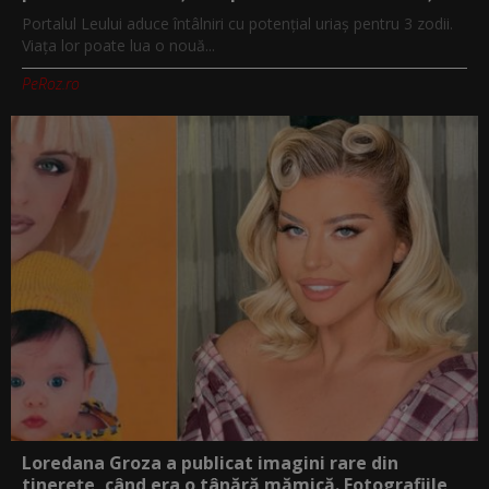
Portalul Leului aduce întâlniri cu potențial uriaș pentru 3 zodii.
Viața lor poate lua o nouă...
PeRoz.ro
Loredana Groza a publicat imagini rare din
tinerețe, când era o tânără mămică. Fotografiile