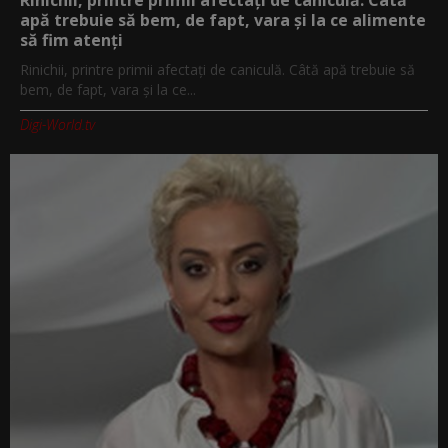
Rinichii, printre primii afectați de caniculă. Câtă
apă trebuie să bem, de fapt, vara și la ce alimente
să fim atenți
Rinichii, printre primii afectați de caniculă. Câtă apă trebuie să
bem, de fapt, vara și la ce...
Digi-World.tv