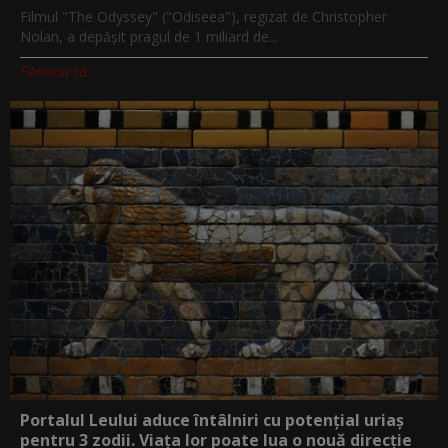
Filmul "The Odyssey" ("Odiseea"), regizat de Christopher
Nolan, a depăşit pragul de 1 miliard de...
Filmnow.ro
Portalul Leului aduce întâlniri cu potențial uriaș
pentru 3 zodii. Viața lor poate lua o nouă direcție