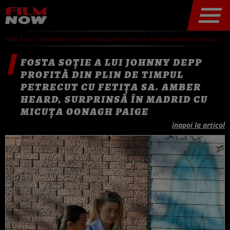
home
stiri
fosta soție a lui johnny depp profită din plin de timpul petrecut cu fetița sa. amber heard, surprinsă în madrid cu micuța oonagh paige
FOSTA SOȚIE A LUI JOHNNY DEPP
PROFITĂ DIN PLIN DE TIMPUL
PETRECUT CU FETIȚA SA. AMBER
HEARD, SURPRINSĂ ÎN MADRID CU
MICUȚA OONAGH PAIGE
înapoi la articol