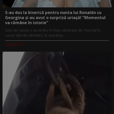
S-au dus la biserică pentru nunta lui Ronaldo cu
Georgina și au avut o surpriză uriașă! ”Momentul
va rămâne în istorie”
Sute de curioși s-au strâns în fața catedralei din Funchal în
cursul zilei de sâmbătă, în speranța...
DigiSport.ro