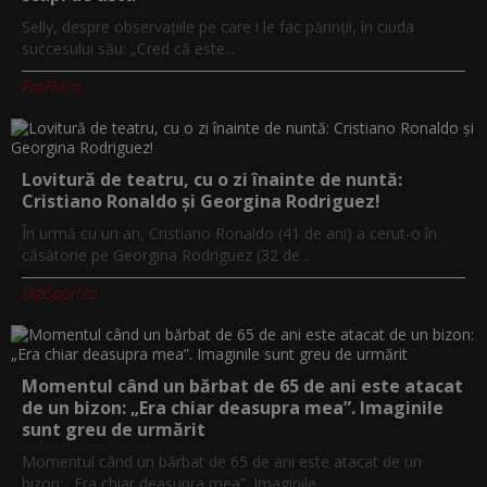
Selly, despre observațiile pe care i le fac părinții, în ciuda
succesului său: „Cred că este...
ProFM.ro
Lovitură de teatru, cu o zi înainte de nuntă:
Cristiano Ronaldo și Georgina Rodriguez!
În urmă cu un an, Cristiano Ronaldo (41 de ani) a cerut-o în
căsătorie pe Georgina Rodriguez (32 de...
DigiSport.ro
Momentul când un bărbat de 65 de ani este atacat
de un bizon: „Era chiar deasupra mea”. Imaginile
sunt greu de urmărit
Momentul când un bărbat de 65 de ani este atacat de un
bizon: „Era chiar deasupra mea”. Imaginile...