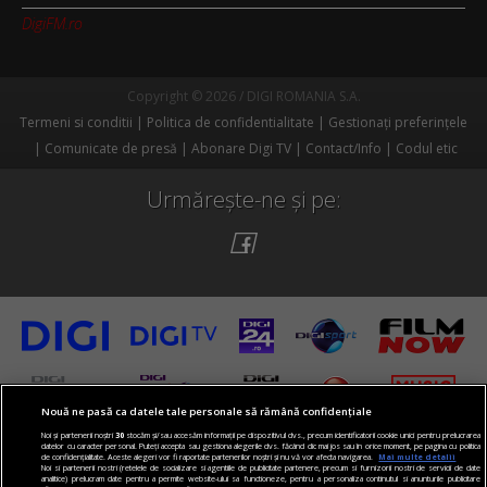
DigiFM.ro
Copyright © 2026 / DIGI ROMANIA S.A.
Termeni si conditii
Politica de confidentialitate
Gestionați preferințele
Comunicate de presă
Abonare Digi TV
Contact/Info
Codul etic
Urmărește-ne și pe:
Nouă ne pasă ca datele tale personale să rămână confidențiale
Noi și partenerii noștri
30
stocăm și/sau accesăm informații pe dispozitivul dvs., precum identificatorii cookie unici pentru prelucrarea
datelor cu caracter personal. Puteți accepta sau gestiona alegerile dvs. făcând clic mai jos sau în orice moment, pe pagina cu politica
de confidențialitate. Aceste alegeri vor fi raportate partenerilor noștri și nu vă vor afecta navigarea.
Mai multe detalii
Noi si partenerii nostri (retelele de socializare si agentiile de publicitate partenere, precum si furnizorii nostri de servicii de date
analitice) prelucram date pentru a permite website-ului sa functioneze, pentru a personaliza continutul si anunturile publicitare