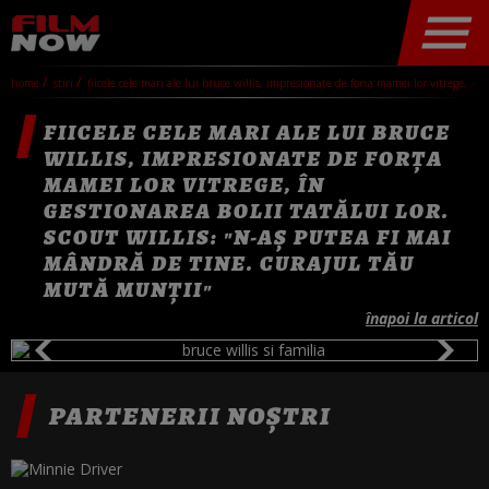
home
stiri
fiicele cele mari ale lui bruce willis, impresionate de forța mamei lor vitrege, în gestionarea bolii tatălui lor. scout willis: "n-aș putea fi mai mândră de tine. curajul tău mută munții"
FIICELE CELE MARI ALE LUI BRUCE
WILLIS, IMPRESIONATE DE FORȚA
MAMEI LOR VITREGE, ÎN
GESTIONAREA BOLII TATĂLUI LOR.
SCOUT WILLIS: "N-AȘ PUTEA FI MAI
MÂNDRĂ DE TINE. CURAJUL TĂU
MUTĂ MUNȚII"
înapoi la articol
PARTENERII NOȘTRI