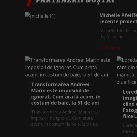
Michelle Pfeiff
recente proiect
Michelle Pfeiffer a
după ce anul...
Filmnow.ro
Transformarea Andreei
Marin este imposibil de
Lored
ignorat. Cum arată acum, în
imagi
costum de baie, la 51 de ani
când 
Fotog
Transformarea Andreei Marin este
fiicei..
imposibil de ignorat. Cum arată
acum, în costum de baie, la 51 de...
Loreda
rare di