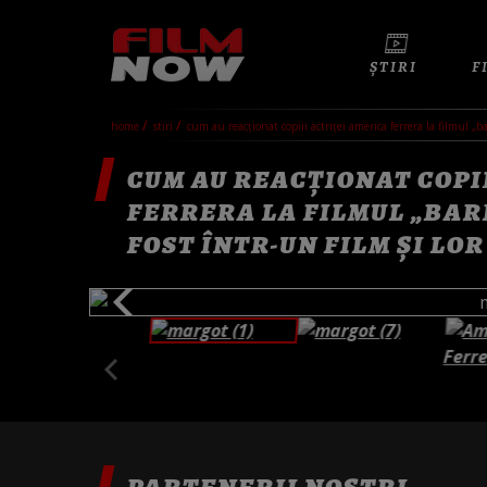
ȘTIRI
F
home
stiri
cum au reacționat copiii actriței america ferrera la filmul „b
CUM AU REACȚIONAT COPI
FERRERA LA FILMUL „BAR
FOST ÎNTR-UN FILM ȘI LOR
PARTENERII NOȘTRI