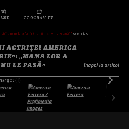
ILME
PROGRAM TV
arbie”: „mama lor a fost într-un film și lor nu le pasă”
galerie foto
II ACTRIȚEI AMERICA
BIE”: „MAMA LOR A
 NU LE PASĂ”
înapoi la articol