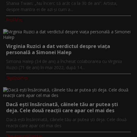
Shania Twain: „Nu încerc să arăt ca la 30 de ani”. Artista,
despre mantra ei de azi și cum a...
ProFM.ro
Virginia Ruzici a dat verdictul despre viața
personală a Simonei Halep
Simona Halep (34 de ani) a încheiat colaborarea cu Virginia
Ruzici (71 de ani) în mai 2022, după 14...
DigiSport.ro
Dacă ești însărcinată, câinele tău ar putea ști
deja. Cele două reacții care apar cel mai des
Dacă ești însărcinată, câinele tău ar putea ști deja. Cele două
reacții care apar cel mai des
Digi-AnimalWorld.tv