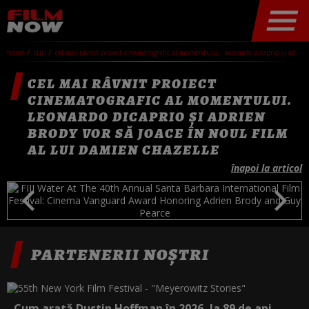
home
stiri
cel mai râvnit proiect cinematografic al momentului. leonardo dicaprio și adrien brody vor să joace în noul film al lui damien chazelle
CEL MAI RÂVNIT PROIECT
CINEMATOGRAFIC AL MOMENTULUI.
LEONARDO DICAPRIO ȘI ADRIEN
BRODY VOR SĂ JOACE ÎN NOUL FILM
AL LUI DAMIEN CHAZELLE
înapoi la articol
PARTENERII NOȘTRI
Cum arată Dustin Hoffman în 2026, la 89 de ani.