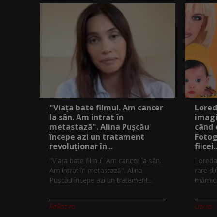
"Viața bate filmul. Am cancer
Lored
la sân. Am intrat în
imagi
metastază". Alina Pușcău
când 
începe azi un tratament
Fotog
revoluționar în...
fiicei..
"Viața bate filmul. Am cancer la sân.
Loreda
Am intrat în metastază". Alina
rare di
Pușcău începe azi un tratament...
mămică.
PeRoz.ro
Utv.ro