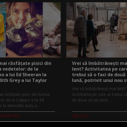
mai răsfățate pisici din
Vrei să îmbătrânești ma
 vedetelor: de la
lent? Activitatea pe car
po a lui Ed Sheeran la
trebui să o faci de două 
ith Grey a lui Taylor
lună, potrivit unui nou 
Vrei să îmbătrânești mai lent?
i răsfățate pisici din lumea
Activitatea pe care ar trebui s
or: de la Calippo a lui Ed
de două ori pe lună...
 la Meredith Grey a...
imalWorld.tv
Digi-Life.tv