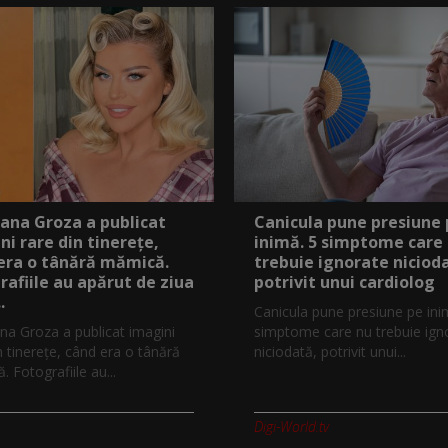
ana Groza a publicat
Canicula pune presiune
ni rare din tinerețe,
inimă. 5 simptome care
era o tânără mămică.
trebuie ignorate niciod
rafiile au apărut de ziua
potrivit unui cardiolog
.
Canicula pune presiune pe ini
na Groza a publicat imagini
simptome care nu trebuie ign
n tinerețe, când era o tânără
niciodată, potrivit unui...
 Fotografiile au...
Digi-World.tv