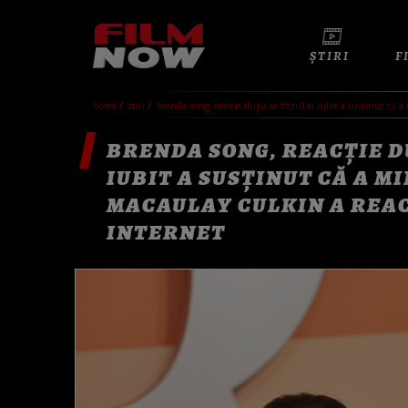
ȘTIRI
F
home
stiri
brenda song, reacție după ce fostul ei iubit a susținut că a
BRENDA SONG, REACȚIE D
IUBIT A SUSȚINUT CĂ A M
MACAULAY CULKIN A REAC
INTERNET