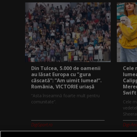
Din Tulcea, 5.000 de oamenii
Cele 
au lăsat Europa cu ”gura
lumea
căscată”: ”Am uimit lumea!”.
Calip
România, VICTORIE uriașă
Mered
Swift
”Asta înseamnă foarte mult pentru
comunitate”.
Cele ma
vedetel
Sheeran
DigiSport.ro
Digi-An