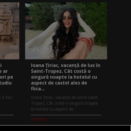
i
Ioana Țiriac, vacanță de lux în
e ar
Saint-Tropez. Cât costă o
ori pe
singură noapte la hotelul cu
studiu
aspect de castel ales de
fiica...
ă o faci
Ioana Țiriac, vacanță de lux în Saint-
Tropez. Cât costă o singură noapte
la hotelul cu aspect de...
DigiFM.ro