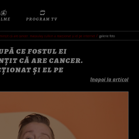
ILME
PROGRAM TV
 mințit că are cancer. macaulay culkin a reacționat și el pe internet
galerie foto
UPĂ CE FOSTUL EI
INȚIT CĂ ARE CANCER.
ȚIONAT ȘI EL PE
înapoi la articol