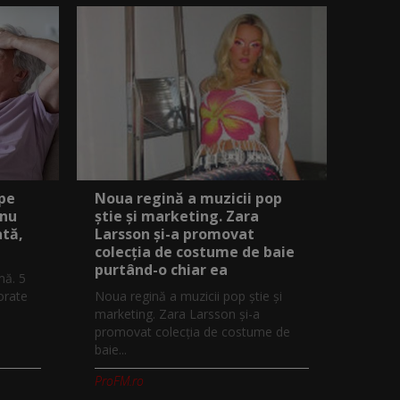
 pe
Noua regină a muzicii pop
 nu
știe și marketing. Zara
ată,
Larsson și-a promovat
colecția de costume de baie
purtând-o chiar ea
mă. 5
orate
Noua regină a muzicii pop știe și
marketing. Zara Larsson și-a
promovat colecția de costume de
baie...
ProFM.ro