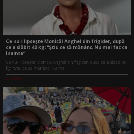
Ce nu-i lipsește Monicăi Anghel din frigider, după
ce a slăbit 40 kg: “Știu ce să mănânc. Nu mai fac ca
înainte”
Ce nu-i lipsește Monicăi Anghel din frigider, după ce a slăbit 40
kg: “Știu ce să mănânc. Nu mai...
ProFM.ro