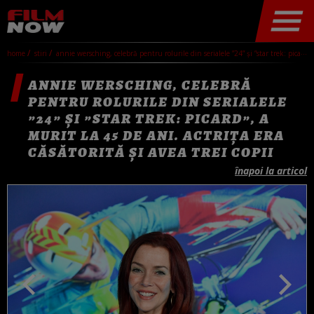
home
stiri
annie wersching, celebră pentru rolurile din serialele ”24” și ”star trek: picard”, a murit la 45 de ani. actrița era căsătorită și avea trei copii
ANNIE WERSCHING, CELEBRĂ
PENTRU ROLURILE DIN SERIALELE
”24” ȘI ”STAR TREK: PICARD”, A
MURIT LA 45 DE ANI. ACTRIȚA ERA
CĂSĂTORITĂ ȘI AVEA TREI COPII
înapoi la articol