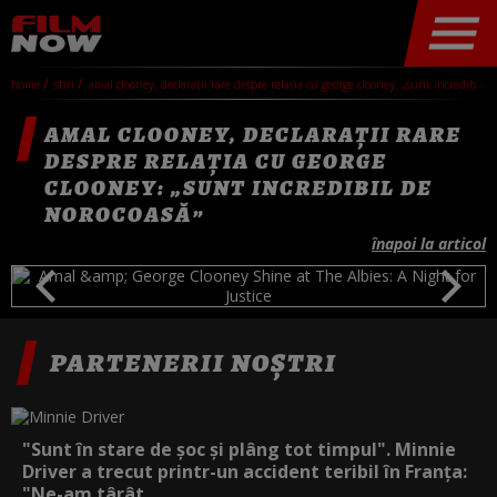
home
stiri
amal clooney, declarații rare despre relația cu george clooney: „sunt incredibil de norocoasă”
AMAL CLOONEY, DECLARAȚII RARE
DESPRE RELAȚIA CU GEORGE
CLOONEY: „SUNT INCREDIBIL DE
NOROCOASĂ”
înapoi la articol
PARTENERII NOȘTRI
"Sunt în stare de șoc și plâng tot timpul". Minnie
Driver a trecut printr-un accident teribil în Franța:
"Ne-am târât...