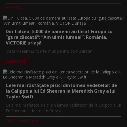
ProFM.ro
Din Tulcea, 5.000 de oamenii au lăsat Europa cu
”gura căscată”: ”Am uimit lumea!”. România,
VICTORIE uriașă
”Asta înseamnă foarte mult pentru comunitate”.
DigiSport.ro
Cele mai răsfățate pisici din lumea vedetelor: de
la Calippo a lui Ed Sheeran la Meredith Grey a lui
Taylor Swift
Cele mai răsfățate pisici din lumea vedetelor: de la Calippo a lui
Ed Sheeran la Meredith Grey a...
Digi-AnimalWorld.tv