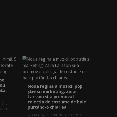
 pe
 nu
Noua regină a muzicii pop
ată,
știe și marketing. Zara
Larsson și-a promovat
colecția de costume de baie
mă. 5
purtând-o chiar ea
orate
Noua regină a muzicii pop știe și