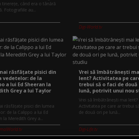
n tinerețe, când era o tânără
 Fotografiile au...
Digi-World.tv
mai răsfățate pisici din
Vrei să îmbătrânești ma
 vedetelor: de la
lent? Activitatea pe car
po a lui Ed Sheeran la
trebui să o faci de două 
ith Grey a lui Taylor
lună, potrivit unui nou 
Vrei să îmbătrânești mai lent?
i răsfățate pisici din lumea
Activitatea pe care ar trebui s
or: de la Calippo a lui Ed
de două ori pe lună...
 la Meredith Grey a...
imalWorld.tv
Digi-Life.tv