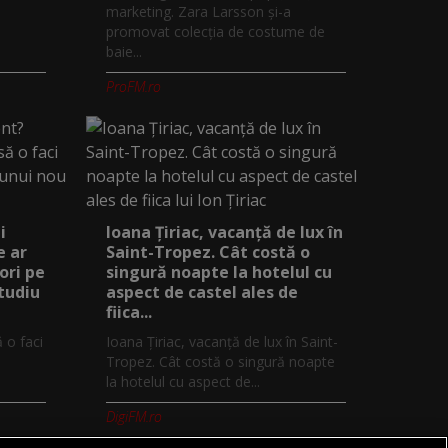
marketing. Zara Larsson și-a
promovat colecția de costume de
baie...
ProFM.ro
i
Ioana Țiriac, vacanță de lux în
e ar
Saint-Tropez. Cât costă o
ori pe
singură noapte la hotelul cu
studiu
aspect de castel ales de
fiica...
ă o faci
Ioana Țiriac, vacanță de lux în Saint-
Tropez. Cât costă o singură noapte
la hotelul cu aspect de...
DigiFM.ro