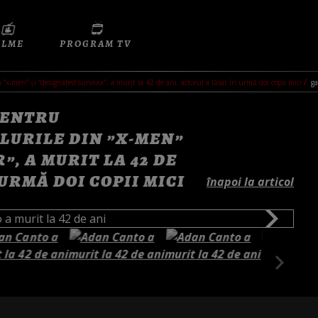
ILME
PROGRAM TV
 ”x-men” şi ”designated survivor”, a murit la 42 de ani. actorul a lăsat în urmă doi copii mici
ga
PENTRU
LURILE DIN ”X-MEN”
”, A MURIT LA 42 DE
URMĂ DOI COPII MICI
înapoi la articol