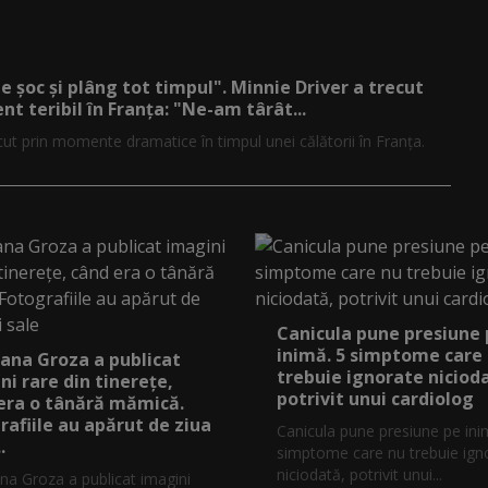
de șoc și plâng tot timpul". Minnie Driver a trecut
nt teribil în Franța: "Ne-am târât...
cut prin momente dramatice în timpul unei călătorii în Franța.
Canicula pune presiune
inimă. 5 simptome care
ana Groza a publicat
trebuie ignorate niciod
ni rare din tinerețe,
potrivit unui cardiolog
era o tânără mămică.
rafiile au apărut de ziua
Canicula pune presiune pe ini
.
simptome care nu trebuie ign
niciodată, potrivit unui...
na Groza a publicat imagini