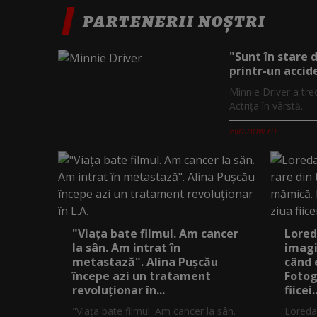
PARTENERII NOȘTRI
"Sunt în stare 
printr-un accide
Minnie Driver a tre
Actrița în vârstă...
Filmnow.ro
"Viața bate filmul. Am cancer
Lored
la sân. Am intrat în
imagi
metastază". Alina Pușcău
când 
începe azi un tratament
Fotog
revoluționar în...
fiicei..
"Viața bate filmul. Am cancer la sân.
Loreda