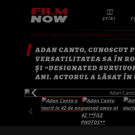
ȘTIRI
F
home
stiri
adan canto, cunoscut pentru versatilitatea sa în rolurile din
ADAN CANTO, CUNOSCUT 
VERSATILITATEA SA ÎN RO
ŞI ”DESIGNATED SURVIVOR
ANI. ACTORUL A LĂSAT ÎN 