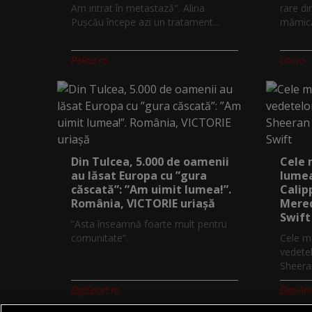
Am intrat în metastază". Alina
rare di
Pușcău începe azi un tratament...
mămică.
PeRoz.ro
Utv.ro
Din Tulcea, 5.000 de oamenii
Cele 
au lăsat Europa cu ”gura
lumea
căscată”: ”Am uimit lumea!”.
Calip
România, VICTORIE uriașă
Mered
Swift
”Asta înseamnă foarte mult pentru
comunitate”.
Cele ma
vedetel
Sheeran
DigiSport.ro
Digi-An