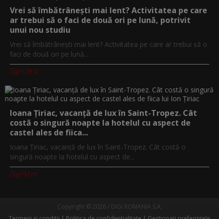
Vrei să îmbătrânești mai lent? Activitatea pe care
ar trebui să o faci de două ori pe lună, potrivit
unui nou studiu
Vrei să îmbătrânești mai lent? Activitatea pe care ar trebui să o
faci de două ori pe lună...
Digi-Life.tv
Ioana Țiriac, vacanță de lux în Saint-Tropez. Cât
costă o singură noapte la hotelul cu aspect de
castel ales de fiica...
Ioana Țiriac, vacanță de lux în Saint-Tropez. Cât costă o
singură noapte la hotelul cu aspect de...
DigiFM.ro
Copyright © 2026 / DIGI ROMANIA S.A.
Termeni si conditii
Politica de confidentialitate
Gestionați preferințele