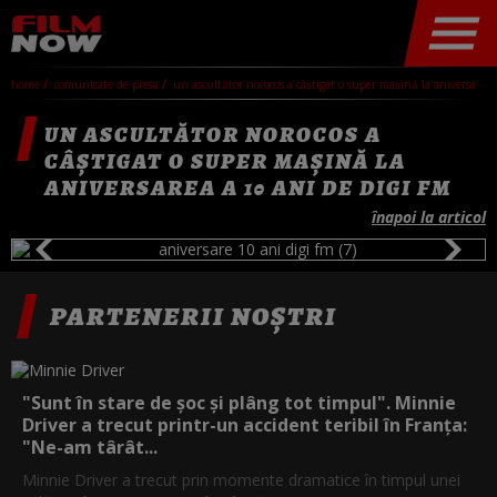
home
comunicate de presa
un ascultător norocos a câștigat o super mașină la aniversarea a 10 ani de digi fm
UN ASCULTĂTOR NOROCOS A
CÂȘTIGAT O SUPER MAȘINĂ LA
ANIVERSAREA A 10 ANI DE DIGI FM
înapoi la articol
PARTENERII NOȘTRI
"Sunt în stare de șoc și plâng tot timpul". Minnie
Driver a trecut printr-un accident teribil în Franța:
"Ne-am târât...
Minnie Driver a trecut prin momente dramatice în timpul unei