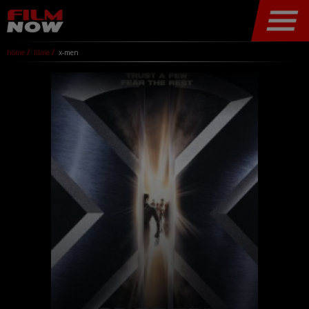
home
filme
x-men