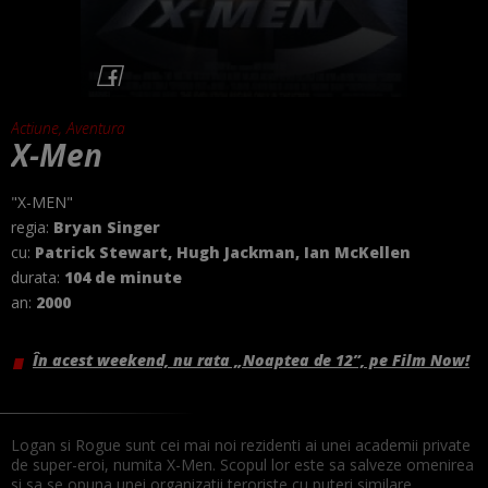
Actiune, Aventura
X-Men
"X-MEN"
regia:
Bryan Singer
cu:
Patrick Stewart, Hugh Jackman, Ian McKellen
durata:
104 de minute
an:
2000
În acest weekend, nu rata „Noaptea de 12”, pe Film Now!
Logan si
Rogue sunt cei mai noi rezidenti ai unei academii private
de super-eroi, numita X-Men
.
Scopul lor este sa salveze omenirea
si sa se opuna unei organizatii teroriste cu puteri similare.