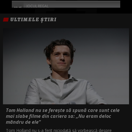
JOCUL REGAL
00:45
ULTIMELE ȘTIRI
GREU DE UCIS 2
02:30
EXCEPTIA
04:30
Tom Holland nu se ferește să spună care sunt cele
mai slabe filme din cariera sa: „Nu eram deloc
mândru de ele”
Tom Holland nu s-a ferit niciodată să vorbească despre