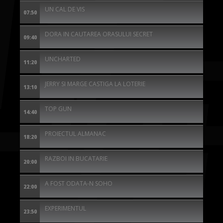
UN CAL DE VIS
07:50
DORA IN CAUTAREA ORASULUI SECRET
09:40
UNCHARTED
11:20
JERRY SI MARGE CASTIGA LA LOTERIE
13:10
TOP GUN
14:40
PROIECTUL ALMANAC
18:20
RAZBOI IN BUCATARIE
20:00
A FOST ODATA-N SOHO
22:00
EXPERIMENTUL
23:50