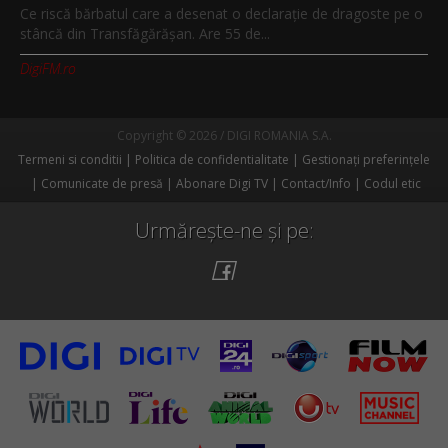
Ce riscă bărbatul care a desenat o declarație de dragoste pe o
stâncă din Transfăgărășan. Are 55 de...
DigiFM.ro
Copyright © 2026 / DIGI ROMANIA S.A.
Termeni si conditii
Politica de confidentialitate
Gestionați preferințele
Comunicate de presă
Abonare Digi TV
Contact/Info
Codul etic
Urmărește-ne și pe: