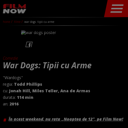
home
filme
war dogs: tipii cu arme
Comedie
War Dogs: Tipii cu Arme
"Wardogs"
regia:
Todd Phillips
cu:
Jonah Hill, Miles Teller, Ana de Armas
durata:
114 min
an:
2016
În acest weekend, nu rata „Noaptea de 12”, pe Film Now!