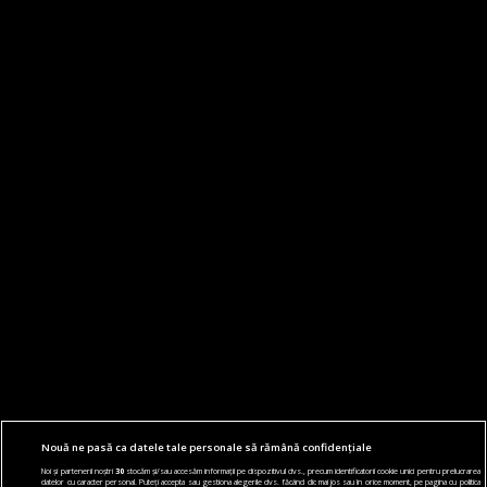
Nouă ne pasă ca datele tale personale să rămână confidențiale
Noi și partenerii noștri
30
stocăm și/sau accesăm informații pe dispozitivul dvs., precum identificatorii cookie unici pentru prelucrarea
datelor cu caracter personal. Puteți accepta sau gestiona alegerile dvs. făcând clic mai jos sau în orice moment, pe pagina cu politica