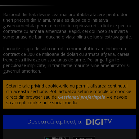
Razboiul din Irak devine cea mai profitabila afacere pentru doi
tineri prieteni din Miami, mai ales dupa ce o initiativa
guvernamentala permite micilor intreprinzatori sa liciteze pentru
contracte cu armata americana. Rapid, cei doi incep sa invarta
sume uriase de bani, ducand o viata plina de lux si extravagante.
Lucrurile scapa de sub control in momentul in care incheie un
contract de 300 de milioane de dolari cu armata afgana, careia
trebuie sa ii livreze un stoc urias de arme. Pe langa figurile
periculoase implicate, in tranzactie mai intervine amenintator si
guvernul american.
Setarile tale privind cookie-urile nu permit afisarea continutul
din aceasta sectiune. Poti actualiza setarile modulelor coookie
direct din browser sau de
Gestionați preferințele
– e nevoie
sa accepti cookie-urile social media
Descarcă aplicația