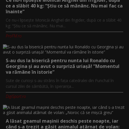
ce a slăbit 40 kg: “Știu ce să mănânc. Nu mai fac ca
înainte”
Ce nu-i lipsește Monicăi Anghel din frigider, după ce a slăbit 40
kg: “Știu ce să mănânc. Nu mai...
ProFM.ro
S-au dus la biserică pentru nunta lui Ronaldo cu
Georgina și au avut o surpriză uriașă! ”Momentul
va rămâne în istorie”
Sute de curioși s-au strâns în fața catedralei din Funchal în
cursul zilei de sâmbătă, în speranța...
DigiSport.ro
A lăsat geamul mașinii deschis peste noapte, iar
când s-a trezit a găsit animalul atârnat de volan: