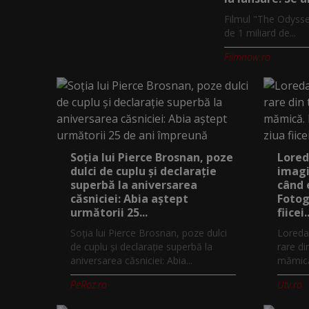
Filmul "The Odysse
de 1 miliard de...
Filmnow.ro
Soția lui Pierce Brosnan, poze
Lored
dulci de cuplu și declarație
imagi
superbă la aniversarea
când 
căsniciei: Abia aștept
Fotog
următorii 25...
fiicei..
Soția lui Pierce Brosnan, poze dulci
Loreda
de cuplu și declarație superbă la
rare di
aniversarea căsniciei: Abia...
mămică.
PeRoz.ro
Utv.ro