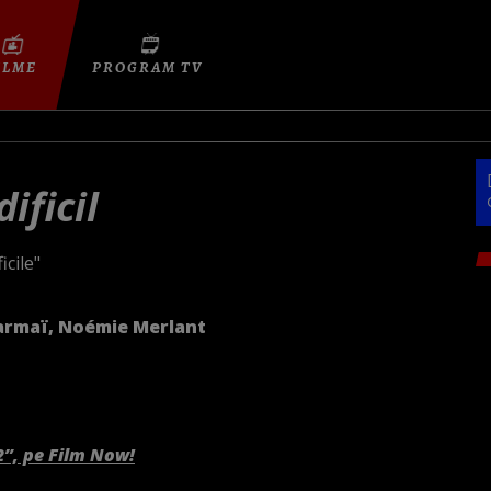
ILME
PROGRAM TV
ificil
icile"
armaï, Noémie Merlant
2”, pe Film Now!