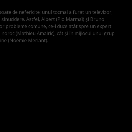
poate de nefericite: unul tocmai a furat un televizor,
de sinucidere. Astfel, Albert (Pio Marmaï) şi Bruno
nor probleme comune, ce-i duce atât spre un expert
 noroc (Mathieu Amalric), cât şi în mijlocul unui grup
tine (Noémie Merlant).