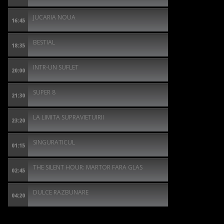
JUCARIA NOUA
16:45
BESTIAL
18:35
INTR-UN SUFLET
20:00
SUPER 8
21:30
LA LIMITA SUPRAVIETUIRII
23:20
SINGURATICUL
01:15
THE SILENT HOUR: MARTOR FARA GLAS
02:45
DULCE RAZBUNARE
04:20