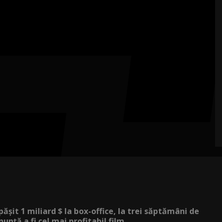
ășit 1 miliard $ la box-office, la trei săptămâni de
nunță a fi cel mai profitabil film...