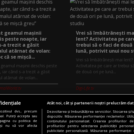
at geamul mașinii
Vrei să îmbătrânești ma
is peste noapte, iar
lent? Activitatea pe car
s-a trezit a găsit
trebui să o faci de două 
lul atârnat de volan:
lună, potrivit unui nou 
c că se mișcă...
Vrei să îmbătrânești mai lent?
t geamul mașinii deschis peste
Activitatea pe care ar trebui s
 iar când s-a trezit a găsit
de două ori pe lună...
l atârnat de volan...
imalWorld.tv
Digi-Life.tv
idențiale
Atât noi, cât și partenerii noștri prelucrăm dat
zitivul dvs., precum
Dezvoltarea și îmbunătățirea serviciilor. Stocarea și/
Copyright © 2026 / DIGI ROMANIA S.A.
al. Puteți accepta sau
dispozitiv. Măsurarea performanței reclamelor. Utili
pagina cu politica de
conținutului personalizat. Crearea profilurilor de
nfidentialitate
Gestionați preferințele
Comunicate de presă
Abonare 
i și nu vă vor afecta
profilurilor pentru selectarea publicității persona
publicitate personalizată. Măsurarea performanței c