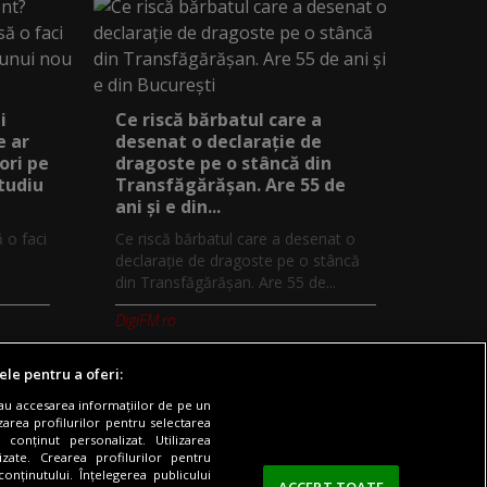
i
Ce riscă bărbatul care a
e ar
desenat o declarație de
ori pe
dragoste pe o stâncă din
studiu
Transfăgărășan. Are 55 de
ani și e din...
ă o faci
Ce riscă bărbatul care a desenat o
declarație de dragoste pe o stâncă
din Transfăgărășan. Are 55 de...
DigiFM.ro
ele pentru a oferi:
sau accesarea informațiilor de pe un
zarea profilurilor pentru selectarea
 conținut personalizat. Utilizarea
Digi TV
Contact/Info
Codul etic
lizate. Crearea profilurilor pentru
onținutului. Înțelegerea publicului
ACCEPT TOATE