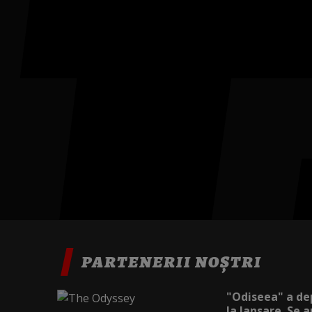
PARTENERII NOȘTRI
"Odiseea" a dep
la lansare. Se a