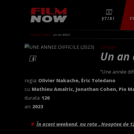
ȘTIRI
F
home
filme
un an dificil
Comedie
Un an d
"Une année diff
regia:
Olivier Nakache, Éric Toledano
cu:
Mathieu Amalric, Jonathan Cohen, Pio M
durata:
120
an:
2023
În acest weekend, nu rata „Noaptea de 1