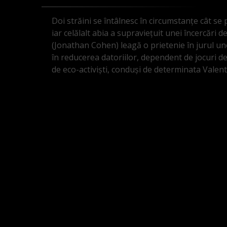
Doi străini se întâlnesc în circumstanţe cât se 
iar celălalt abia a supravieţuit unei încercări 
(Jonathan Cohen) leagă o prietenie în jurul u
în reducerea datoriilor, dependent de jocuri de
de eco-activişti, conduşi de determinata Valen