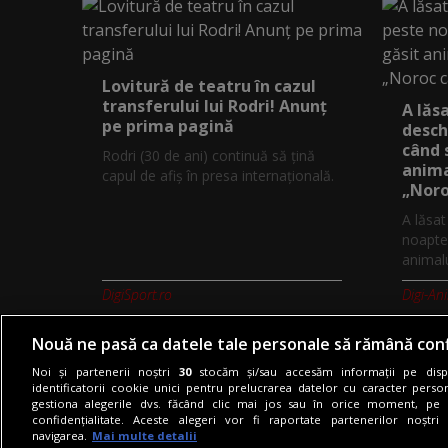
Lovitură de teatru în cazul
transferului lui Rodri! Anunț
A lăs
pe prima pagină
desch
când 
Rodri (30 de ani) continuă să țină
anima
capul de afiș în presa internațională.
„Noro
A lăsa
noapte,
animalu
DigiSport.ro
Digi-An
Nouă ne pasă ca datele tale personale să rămână conf
Noi și partenerii noștri
30
stocăm și/sau accesăm informații pe dispo
identificatorii cookie unici pentru prelucrarea datelor cu caracter person
gestiona alegerile dvs. făcând clic mai jos sau în orice moment, pe 
Termeni si conditii
Politica de co
confidențialitate. Aceste alegeri vor fi raportate partenerilor noștr
navigarea.
Mai multe detalii