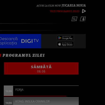
JUCARIA NOUA
VEZI PROGRAMUL ZILEI
Descarcă
aplicația
PROGRAMUL ZILEI
SÂMBĂTĂ
08.08
FORJA
12:55
KONG: INSULA CRANIILOR
14:55