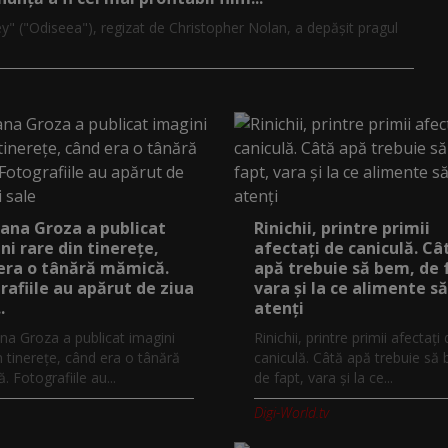
y" ("Odiseea"), regizat de Christopher Nolan, a depăşit pragul
ana Groza a publicat
Rinichii, printre primii
ni rare din tinerețe,
afectați de caniculă. Câ
era o tânără mămică.
apă trebuie să bem, de 
rafiile au apărut de ziua
vara și la ce alimente să
.
atenți
na Groza a publicat imagini
Rinichii, printre primii afectați
n tinerețe, când era o tânără
caniculă. Câtă apă trebuie să
 Fotografiile au...
de fapt, vara și la ce...
Digi-World.tv