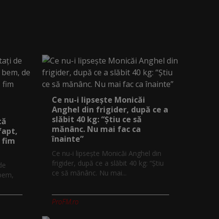
Ce nu-i lipsește Monicăi
Anghel din frigider, după ce a
slăbit 40 kg: “Știu ce să
tă
mănânc. Nu mai fac ca
fapt,
înainte”
 fim
Ce nu-i lipsește Monicăi Anghel din
frigider, după ce a slăbit 40 kg: “Știu
 de
ce să mănânc. Nu mai...
 bem,
ProFM.ro