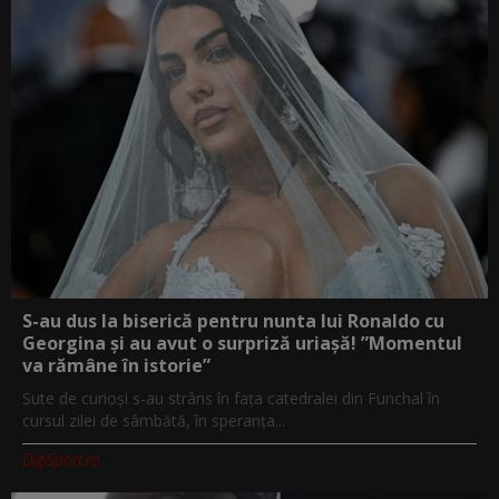
S-au dus la biserică pentru nunta lui Ronaldo cu
Georgina și au avut o surpriză uriașă! ”Momentul
va rămâne în istorie”
Sute de curioși s-au strâns în fața catedralei din Funchal în
cursul zilei de sâmbătă, în speranța...
DigiSport.ro