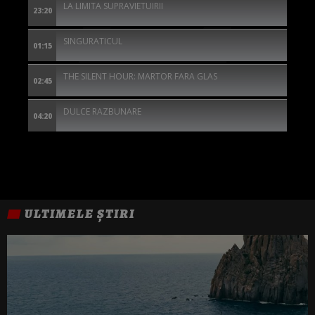
LA LIMITA SUPRAVIETUIRII
23:20
SINGURATICUL
01:15
THE SILENT HOUR: MARTOR FARA GLAS
02:45
DULCE RAZBUNARE
04:20
ULTIMELE ȘTIRI