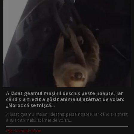
A lăsat geamul mașinii deschis peste noapte, iar
când s-a trezit a găsit animalul atârnat de volan:
„Noroc că se mișcă...
A lăsat geamul mașinii deschis peste noapte, iar când s-a trezit
a găsit animalul atârnat de volan...
Digi-AnimalWorld.tv