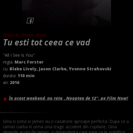
Dragoste, Drama, Mister
Tu esti tot ceea ce vad
"All I See Is You"
regia:
Marc Forster
cu:
Blake Lively, Jason Clarke, Yvonne Strahovski
durata:
110 min
an:
2016
În acest weekend, nu rata „Noaptea de 12”, pe Film Now!
Gina si sotul ei James au o casatorie aproape perfecta. Dupa ce a
ramas oarba in urma unui tragic accident din copilarie, Gina
depinde acum de James, o dependenta care pare sa le solidifice