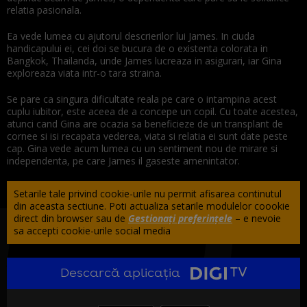
relatia pasionala.
Ea vede lumea cu ajutorul descrierilor lui James. In ciuda
handicapului ei, cei doi se bucura de o existenta colorata in
Bangkok, Thailanda, unde James lucreaza in asigurari, iar Gina
exploreaza viata intr-o tara straina.
Se pare ca singura dificultate reala pe care o intampina acest
cuplu iubitor, este aceea de a concepe un copil. Cu toate acestea,
atunci cand Gina are ocazia sa beneficieze de un transplant de
cornee si isi recapata vederea, viata si relatia ei sunt date peste
cap. Gina vede acum lumea cu un sentiment nou de mirare si
independenta, pe care James il gaseste amenintator.
Setarile tale privind cookie-urile nu permit afisarea continutul
din aceasta sectiune. Poti actualiza setarile modulelor coookie
direct din browser sau de
Gestionați preferințele
– e nevoie
sa accepti cookie-urile social media
Descarcă aplicația