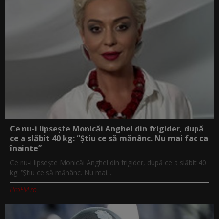
Ce nu-i lipsește Monicăi Anghel din frigider, după
ce a slăbit 40 kg: “Știu ce să mănânc. Nu mai fac ca
înainte”
Ce nu-i lipsește Monicăi Anghel din frigider, după ce a slăbit 40
kg: “Știu ce să mănânc. Nu mai...
ProFM.ro