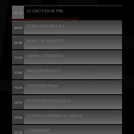
LA CINCI PASI DE TINE
06:10
ACVILA LEGIUNII A IX-A
08:00
NOROC IN DRAGOSTE
09:45
GEMINI: CONSPIRATIA
11:10
GRACE DE MONACO
13:05
TESTOASELE NINJA
16:35
IN CAUTAREA RAGAZULUI
18:10
ULTIMUL RAZBOINIC AL AERULUI
20:00
CONTRATIMP
21:35