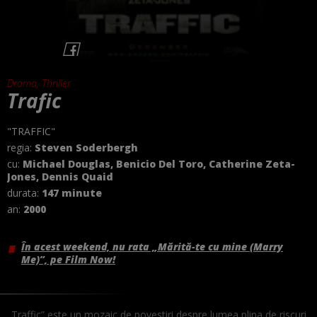
Drama, Thriller
Trafic
"TRAFFIC"
regia:
Steven Soderbergh
cu:
Michael Douglas, Benicio Del Toro, Catherine Zeta-
Jones, Dennis Quaid
durata:
147 minute
an:
2000
În acest weekend, nu rata „Mărită-te cu mine (Marry
Me)”, pe Film Now!
„Traffic” este un mozaic de povestiri despre lumea plina de riscuri