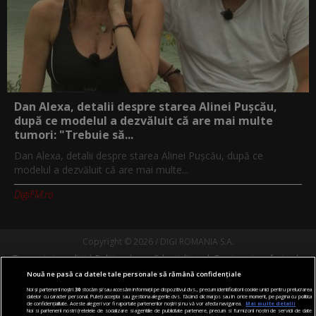
Dan Alexa, detalii despre starea Alinei Pușcău,
după ce modelul a dezvăluit că are mai multe
tumori: "Trebuie să...
Dan Alexa, detalii despre starea Alinei Pușcău, după ce
modelul a dezvăluit că are mai multe...
DigiFM.ro
Copyright © 2026 / DIGI ROMANIA S.A.
Termeni si conditii
Politica de confidentialitate
Gestionați preferințele
Comunicate de presă
Abonare Digi TV
Contact/Info
Codul etic
Nouă ne pasă ca datele tale personale să rămână confidențiale
Noi și partenerii noștri
30
stocăm și/sau accesăm informații pe dispozitivul dvs., precum identificatorii cookie unici pentru prelucrarea
datelor cu caracter personal. Puteți accepta sau gestiona alegerile dvs. făcând clic mai jos sau în orice moment, pe pagina cu politica
Urmărește-ne și pe:
de confidențialitate. Aceste alegeri vor fi raportate partenerilor noștri și nu vă vor afecta navigarea.
Mai multe detalii
Noi si partenerii nostri (retelele de socializare si agentiile de publicitate partenere, precum si furnizorii nostri de servicii de date