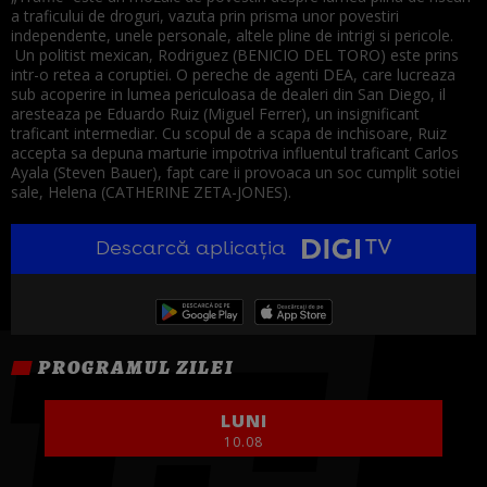
a traficului de droguri, vazuta prin prisma unor povestiri
independente, unele personale, altele pline de intrigi si pericole.
Un politist mexican, Rodriguez (BENICIO DEL TORO) este prins
intr-o retea a coruptiei. O pereche de agenti DEA, care lucreaza
sub acoperire in lumea periculoasa de dealeri din San Diego, il
aresteaza pe Eduardo Ruiz (Miguel Ferrer), un insignificant
traficant intermediar. Cu scopul de a scapa de inchisoare, Ruiz
accepta sa depuna marturie impotriva influentul traficant Carlos
Ayala (Steven Bauer), fapt care ii provoaca un soc cumplit sotiei
sale, Helena (CATHERINE ZETA-JONES).
Descarcă aplicația
PROGRAMUL ZILEI
LUNI
10.08