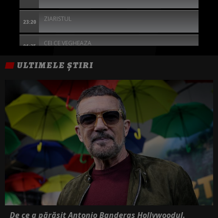
ZIARISTUL
23:20
CEI CE VEGHEAZA
01:25
ULTIMELE ȘTIRI
O CALATORIE CU MIZA MARE
04:00
FEMEILE DIN CORTUL ROSU
05:45
De ce a părăsit Antonio Banderas Hollywoodul.