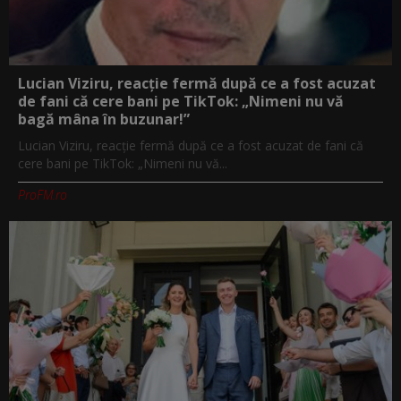
Lucian Viziru, reacție fermă după ce a fost acuzat
de fani că cere bani pe TikTok: „Nimeni nu vă
bagă mâna în buzunar!”
Lucian Viziru, reacție fermă după ce a fost acuzat de fani că
cere bani pe TikTok: „Nimeni nu vă...
ProFM.ro