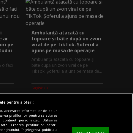
i
Ambulanță atacată cu
e ar
topoare și bâte după un zvon
ori pe
viral de pe TikTok. Șoferul a
studiu
ajuns pe masa de operație
Ambulanță atacată cu topoare și
ă o faci
bâte după un zvon viral de pe
TikTok. Șoferul a ajuns pe masa de...
DigiFM.ro
ele pentru a oferi:
sau accesarea informațiilor de pe un
zarea profilurilor pentru selectarea
 conținut personalizat. Utilizarea
Digi TV
Contact/Info
Codul etic
lizate. Crearea profilurilor pentru
onținutului. Înțelegerea publicului
ACCEPT TOATE