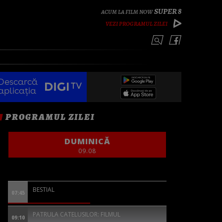
SUPER 8
VEZI PROGRAMUL ZILEI
Descarcă
aplicația
PROGRAMUL ZILEI
DUMINICĂ
09.08
BESTIAL
07:45
PATRULA CATELUSILOR: FILMUL
09:10