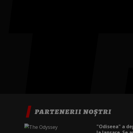
PARTENERII NOȘTRI
"Odiseea" a dep
la lansare. Se a