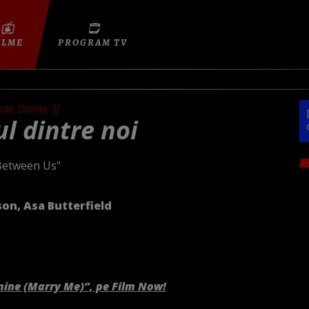
ILME
PROGRAM TV
ste, Drama, Sf
ul dintre noi
Between Us"
on, Asa Butterfield
mine (Marry Me)”, pe Film Now!