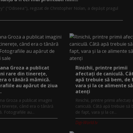
y" ("Odiseea"), regizat de Christopher Nolan, a depăşit pragul
ana Groza a publicat
Rinichii, printre primii
ni rare din tinerețe,
afectați de caniculă. Câ
era o tânără mămică.
apă trebuie să bem, de 
rafiile au apărut de ziua
vara și la ce alimente să
.
atenți
na Groza a publicat imagini
Rinichii, printre primii afectați
n tinerețe, când era o tânără
caniculă. Câtă apă trebuie să
 Fotografiile au...
de fapt, vara și la ce...
Digi-World.tv