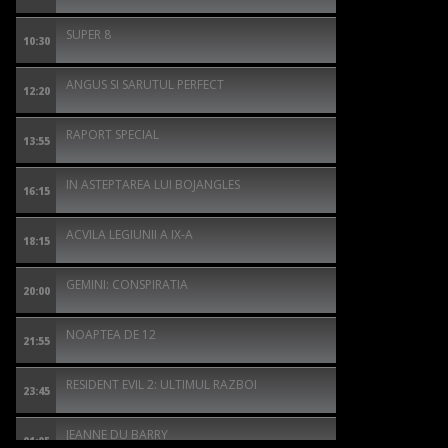
SUPER 8
10:30
ANGUS SI SARUTUL PERFECT
12:20
RAPORT SPECIAL
13:55
IN ASTEPTAREA LUI BOJANGLES
16:15
ACVILA LEGIUNII A IX-A
18:15
GEMINI: CONSPIRATIA
20:00
NOAPTEA DE 12
21:55
RESIDENT EVIL 2: ULTIMUL RAZBOI
23:45
JEANNE DU BARRY
01:05