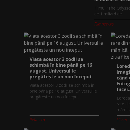
Filmul "The Odysse
de 1 miliard de...
Filmnow.ro
Viața acestor 3 zodii se
schimbă în bine până pe 16
Lored
august. Universul le
imagi
pregătește un nou început
când 
Fotog
Viața acestor 3 zodii se schimbă în
fiicei..
bine până pe 16 august. Universul le
pregătește un nou început
Loreda
rare di
mămică.
PeRoz.ro
Utv.ro