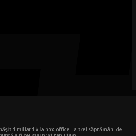
ășit 1 miliard $ la box-office, la trei săptămâni de
nunță a fi cel mai profitabil film...