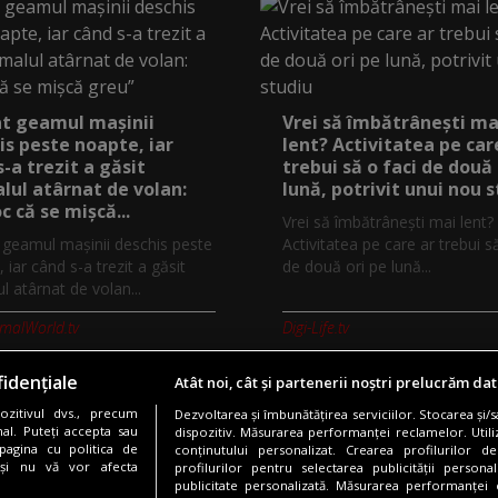
at geamul mașinii
Vrei să îmbătrânești ma
is peste noapte, iar
lent? Activitatea pe car
s-a trezit a găsit
trebui să o faci de două 
lul atârnat de volan:
lună, potrivit unui nou 
c că se mișcă...
Vrei să îmbătrânești mai lent?
t geamul mașinii deschis peste
Activitatea pe care ar trebui s
 iar când s-a trezit a găsit
de două ori pe lună...
l atârnat de volan...
imalWorld.tv
Digi-Life.tv
idențiale
Atât noi, cât și partenerii noștri prelucrăm dat
zitivul dvs., precum
Dezvoltarea și îmbunătățirea serviciilor. Stocarea și/
Copyright © 2026 / DIGI ROMANIA S.A.
al. Puteți accepta sau
dispozitiv. Măsurarea performanței reclamelor. Utili
pagina cu politica de
conținutului personalizat. Crearea profilurilor de
nfidentialitate
Gestionați preferințele
Comunicate de presă
Abonare 
i și nu vă vor afecta
profilurilor pentru selectarea publicității persona
publicitate personalizată. Măsurarea performanței c