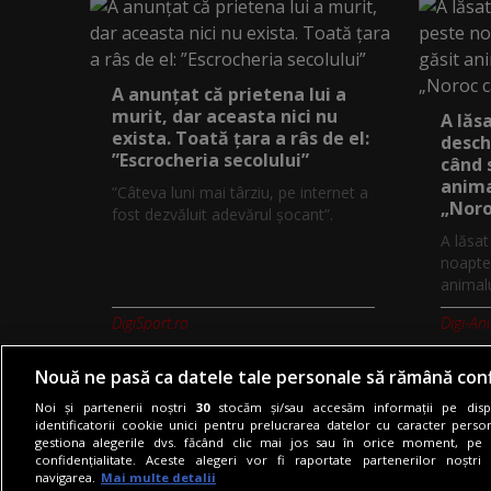
A anunțat că prietena lui a
murit, dar aceasta nici nu
A lăs
exista. Toată țara a râs de el:
desch
”Escrocheria secolului”
când 
anima
”Câteva luni mai târziu, pe internet a
„Noro
fost dezvăluit adevărul șocant”.
A lăsa
noapte,
animalu
DigiSport.ro
Digi-An
Nouă ne pasă ca datele tale personale să rămână conf
Noi și partenerii noștri
30
stocăm și/sau accesăm informații pe dispo
identificatorii cookie unici pentru prelucrarea datelor cu caracter person
gestiona alegerile dvs. făcând clic mai jos sau în orice moment, pe 
Termeni si conditii
Politica de co
confidențialitate. Aceste alegeri vor fi raportate partenerilor noștr
navigarea.
Mai multe detalii