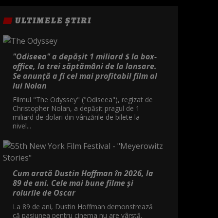
MISTERELE FLUVIULUI
ULTIMELE ȘTIRI
02:55
INTOARCEREA
05:10
"Odiseea" a depășit 1 miliard $ la box-
office, la trei săptămâni de la lansare.
Se anunță a fi cel mai profitabil film al
lui Nolan
Filmul "The Odyssey" ("Odiseea"), regizat de
Christopher Nolan, a depăşit pragul de 1
miliard de dolari din vânzările de bilete la
nivel...
Cum arată Dustin Hoffman în 2026, la
89 de ani. Cele mai bune filme și
rolurile de Oscar
La 89 de ani, Dustin Hoffman demonstrează
că pasiunea pentru cinema nu are vârstă.