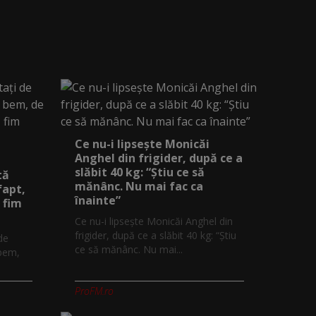
Ce nu-i lipsește Monicăi
Anghel din frigider, după ce a
slăbit 40 kg: “Știu ce să
tă
mănânc. Nu mai fac ca
fapt,
înainte”
 fim
Ce nu-i lipsește Monicăi Anghel din
frigider, după ce a slăbit 40 kg: “Știu
 de
ce să mănânc. Nu mai...
 bem,
ProFM.ro