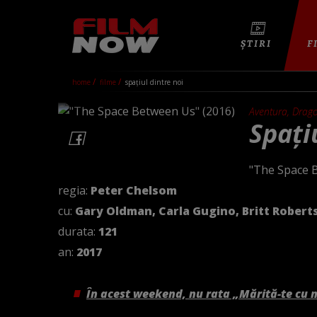
ȘTIRI
F
home
filme
spațiul dintre noi
Aventura, Drago
Spați
"The Space 
regia:
Peter Chelsom
cu:
Gary Oldman, Carla Gugino, Britt Roberts
durata:
121
an:
2017
În acest weekend, nu rata „Mărită-te cu 