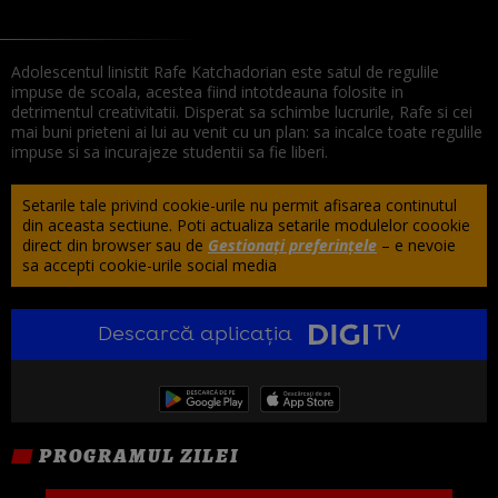
Adolescentul linistit Rafe Katchadorian este satul de regulile
impuse de scoala, acestea fiind intotdeauna folosite in
detrimentul creativitatii. Disperat sa schimbe lucrurile, Rafe si cei
mai buni prieteni ai lui au venit cu un plan: sa incalce toate regulile
impuse si sa incurajeze studentii sa fie liberi.
Setarile tale privind cookie-urile nu permit afisarea continutul
din aceasta sectiune. Poti actualiza setarile modulelor coookie
direct din browser sau de
Gestionați preferințele
– e nevoie
sa accepti cookie-urile social media
Descarcă aplicația
PROGRAMUL ZILEI