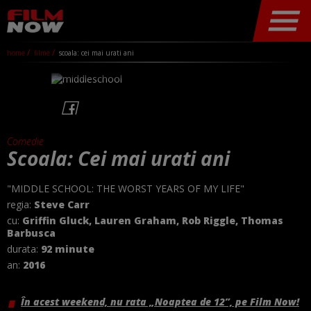
home
filme
scoala: cei mai urati ani
Comedie
Scoala: Cei mai urati ani
"MIDDLE SCHOOL: THE WORST YEARS OF MY LIFE"
regia:
Steve Carr
cu:
Griffin Gluck, Lauren Graham, Rob Riggle, Thomas
Barbusca
durata:
92 minute
an:
2016
În acest weekend, nu rata „Noaptea de 12”, pe Film Now!