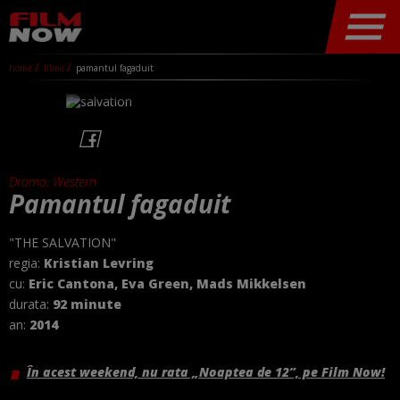
home
filme
pamantul fagaduit
Drama, Western
Pamantul fagaduit
"THE SALVATION"
regia:
Kristian Levring
cu:
Eric Cantona, Eva Green, Mads Mikkelsen
durata:
92 minute
an:
2014
În acest weekend, nu rata „Noaptea de 12”, pe Film Now!