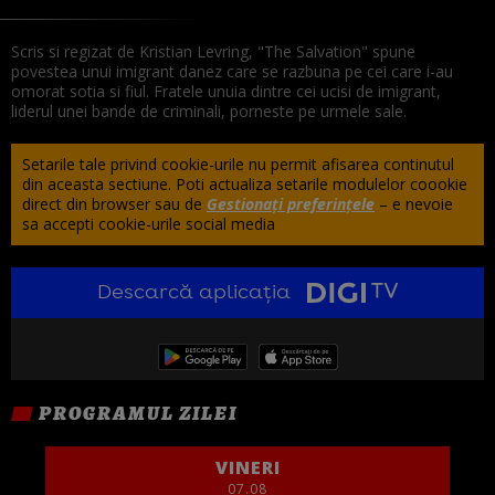
Scris si regizat de Kristian Levring, "The Salvation" spune
povestea unui imigrant danez care se razbuna pe cei care i-au
omorat sotia si fiul. Fratele unuia dintre cei ucisi de imigrant,
liderul unei bande de criminali, porneste pe urmele sale.
Setarile tale privind cookie-urile nu permit afisarea continutul
din aceasta sectiune. Poti actualiza setarile modulelor coookie
direct din browser sau de
Gestionați preferințele
– e nevoie
sa accepti cookie-urile social media
Descarcă aplicația
PROGRAMUL ZILEI
VINERI
07.08