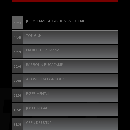
JERRY SI MARGE CASTIGA LA LOTERIE
13:10
TOP GUN
14:40
PROIECTUL ALMANAC
18:20
RAZBOI IN BUCATARIE
20:00
A FOST ODATA-N SOHO
22:00
EXPERIMENTUL
23:50
JOCUL REGAL
00:45
GREU DE UCIS 2
02:30