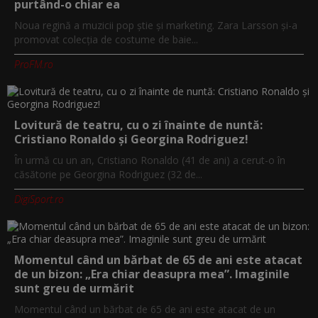
purtând-o chiar ea
Noua regină a muzicii pop știe și marketing. Zara Larsson și-a
promovat colecția de costume de baie...
ProFM.ro
Lovitură de teatru, cu o zi înainte de nuntă:
Cristiano Ronaldo și Georgina Rodriguez!
În urmă cu un an, Cristiano Ronaldo (41 de ani) a cerut-o în
căsătorie pe Georgina Rodriguez (32 de...
DigiSport.ro
Momentul când un bărbat de 65 de ani este atacat
de un bizon: „Era chiar deasupra mea”. Imaginile
sunt greu de urmărit
Momentul când un bărbat de 65 de ani este atacat de un