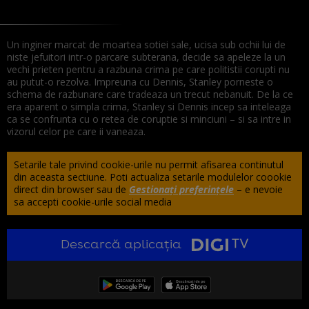
Un inginer marcat de moartea sotiei sale, ucisa sub ochii lui de
niste jefuitori intr-o parcare subterana, decide sa apeleze la un
vechi prieten pentru a razbuna crima pe care politistii corupti nu
au putut-o rezolva. Impreuna cu Dennis, Stanley porneste o
schema de razbunare care tradeaza un trecut nebanuit. De la ce
era aparent o simpla crima, Stanley si Dennis incep sa inteleaga
ca se confrunta cu o retea de coruptie si minciuni – si sa intre in
vizorul celor pe care ii vaneaza.
Setarile tale privind cookie-urile nu permit afisarea continutul
din aceasta sectiune. Poti actualiza setarile modulelor coookie
direct din browser sau de
Gestionați preferințele
– e nevoie
sa accepti cookie-urile social media
Descarcă aplicația