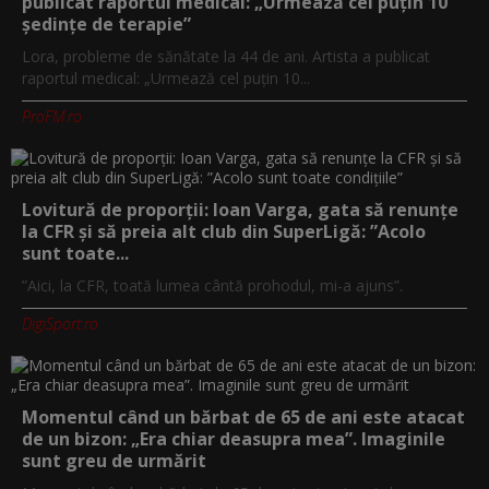
publicat raportul medical: „Urmează cel puțin 10
ședințe de terapie”
Lora, probleme de sănătate la 44 de ani. Artista a publicat
raportul medical: „Urmează cel puțin 10...
ProFM.ro
Lovitură de proporții: Ioan Varga, gata să renunțe
la CFR și să preia alt club din SuperLigă: ”Acolo
sunt toate...
”Aici, la CFR, toată lumea cântă prohodul, mi-a ajuns”.
DigiSport.ro
Momentul când un bărbat de 65 de ani este atacat
de un bizon: „Era chiar deasupra mea”. Imaginile
sunt greu de urmărit