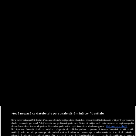
Nouă ne pasă ca datele tale personale să rămână confidențiale
Noi și partenerii noștri
30
stocăm și/sau accesăm informații pe dispozitivul dvs., precum identificatorii cookie unici pentru prelucrarea
datelor cu caracter personal. Puteți accepta sau gestiona alegerile dvs. făcând clic mai jos sau în orice moment, pe pagina cu politica
de confidențialitate. Aceste alegeri vor fi raportate partenerilor noștri și nu vă vor afecta navigarea.
Mai multe detalii
Noi si partenerii nostri (retelele de socializare si agentiile de publicitate partenere, precum si furnizorii nostri de servicii de date
analitice) prelucram date pentru a permite website-ului sa functioneze, pentru a personaliza continutul si anunturile publicitare
afisate in functie de interesele si/sau profilul dvs., pentru a va oferi functionalitati aferente retelelor de socializare si pentru a