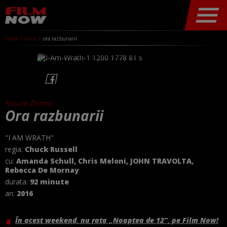
home
filme
ora razbunarii
Actiune, Drama
Ora razbunarii
"I AM WRATH"
regia:
Chuck Russell
cu:
Amanda Schull, Chris Meloni, JOHN TRAVOLTA,
Rebecca De Mornay
durata:
92 minute
an:
2016
În acest weekend, nu rata „Noaptea de 12”, pe Film Now!