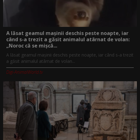
A lăsat geamul mașinii deschis peste noapte, iar
când s-a trezit a găsit animalul atârnat de volan:
„Noroc că se mișcă...
A lăsat geamul mașinii deschis peste noapte, iar când s-a trezit
a găsit animalul atârnat de volan...
Digi-AnimalWorld.tv