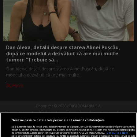
Dan Alexa, detalii despre starea Alinei Pușcău,
după ce modelul a dezvăluit că are mai multe
tumori: "Trebuie să...
Dan Alexa, detalii despre starea Alinei Pușcău, după ce
modelul a dezvăluit că are mai multe...
DigiFM.ro
Copyright © 2026 / DIGI ROMANIA S.A.
Termeni si conditii
Politica de confidentialitate
Gestionați preferințele
Comunicate de presă
Abonare Digi TV
Contact/Info
Codul etic
Nouă ne pasă ca datele tale personale să rămână confidențiale
Noi și partenerii noștri
30
stocăm și/sau accesăm informații pe dispozitivul dvs., precum identificatorii cookie unici pentru prelucrarea
datelor cu caracter personal. Puteți accepta sau gestiona alegerile dvs. făcând clic mai jos sau în orice moment, pe pagina cu politica
Urmărește-ne și pe:
de confidențialitate. Aceste alegeri vor fi raportate partenerilor noștri și nu vă vor afecta navigarea.
Mai multe detalii
Noi si partenerii nostri (retelele de socializare si agentiile de publicitate partenere, precum si furnizorii nostri de servicii de date