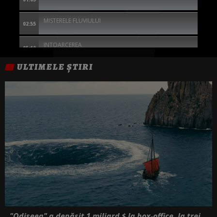
MISTERELE FLUVIULUI
02:55
INTOARCEREA
05:10
ULTIMELE ȘTIRI
"Odiseea" a depășit 1 miliard $ la box-office, la trei