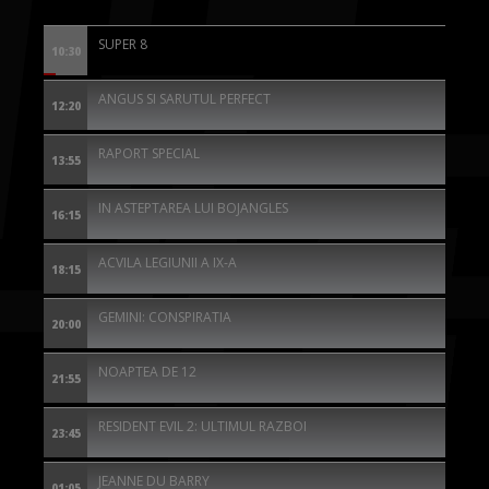
SUPER 8
10:30
ANGUS SI SARUTUL PERFECT
12:20
RAPORT SPECIAL
13:55
IN ASTEPTAREA LUI BOJANGLES
16:15
ACVILA LEGIUNII A IX-A
18:15
GEMINI: CONSPIRATIA
20:00
NOAPTEA DE 12
21:55
RESIDENT EVIL 2: ULTIMUL RAZBOI
23:45
JEANNE DU BARRY
01:05