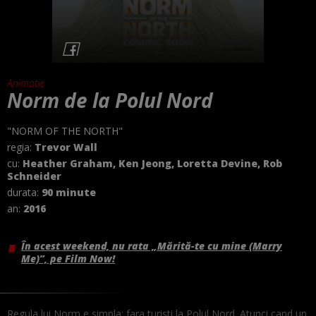
Animatie
Norm de la Polul Nord
"NORM OF THE NORTH"
regia:
Trevor Wall
cu:
Heather Graham, Ken Jeong, Loretta Devine, Rob
Schneider
durata:
90 minute
an:
2016
În acest weekend, nu rata „Mărită-te cu mine (Marry
Me)”, pe Film Now!
Regula lui Norm e simpla: fara turisti la Polul Nord. Atunci cand un