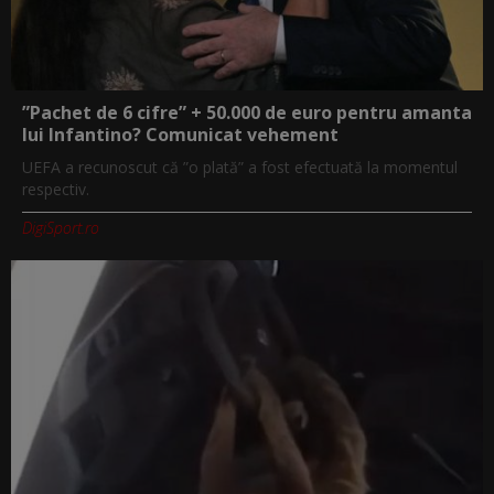
”Pachet de 6 cifre” + 50.000 de euro pentru amanta
lui Infantino? Comunicat vehement
UEFA a recunoscut că ”o plată” a fost efectuată la momentul
respectiv.
DigiSport.ro