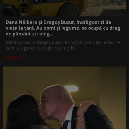
Dana Nălbaru și Dragoș Bucur, îndrăgostiți de
viața la țară. Au pomi și legume, se ocupă cu drag
de pământ și culeg...
Dana Nălbaru și Dragoș Bucur, îndrăgostiți de viața la țară. Au
pomi și legume, se ocupă cu drag de...
ProFM.ro