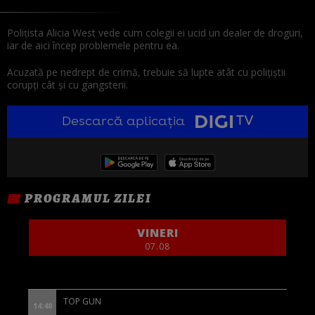
Polițista Alicia West vede cum colegii ei ucid un dealer de droguri,
iar de aici încep problemele pentru ea.
Acuzată pe nedrept de crimă, trebuie să lupte atât cu polițiștii
corupți cât și cu gangsterii.
Descarcă aplicația
PROGRAMUL ZILEI
VINERI
07.08
TOP GUN
14:40