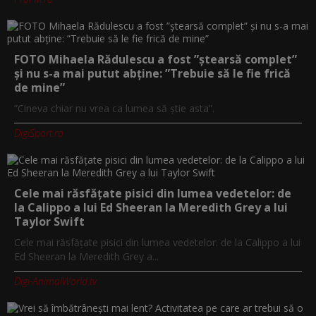
FOTO Mihaela Rădulescu a fost ”ștearsă complet”
și nu s-a mai putut abține: ”Trebuie să le fie frică
de mine”
”Cineva chiar nu vrea ca lumea să știe asta”.
DigiSport.ro
Cele mai răsfățate pisici din lumea vedetelor: de
la Calippo a lui Ed Sheeran la Meredith Grey a lui
Taylor Swift
Cele mai răsfățate pisici din lumea vedetelor: de la Calippo a lui
Ed Sheeran la Meredith Grey a...
Digi-AnimalWorld.tv