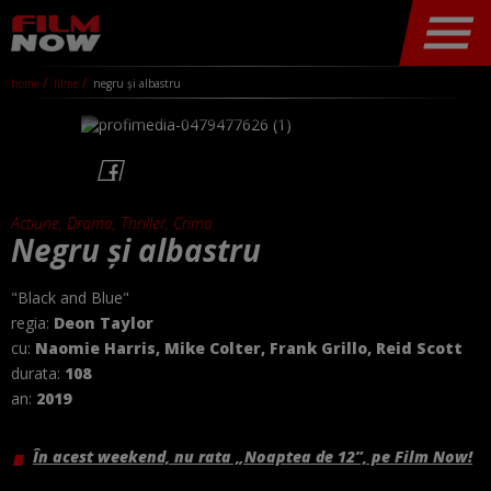
home
filme
negru și albastru
Actiune, Drama, Thriller, Crima
Negru și albastru
"Black and Blue"
regia:
Deon Taylor
cu:
Naomie Harris, Mike Colter, Frank Grillo, Reid Scott
durata:
108
an:
2019
În acest weekend, nu rata „Noaptea de 12”, pe Film Now!