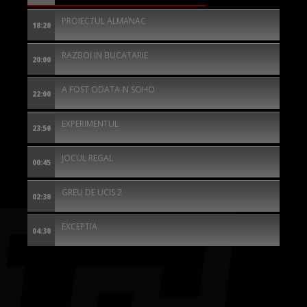
PROIECTUL ALMANAC
18:20
RAZBOI IN BUCATARIE
20:00
A FOST ODATA-N SOHO
22:00
EXPERIMENTUL
23:50
JOCUL REGAL
00:45
GREU DE UCIS 2
02:30
EXCEPTIA
04:30