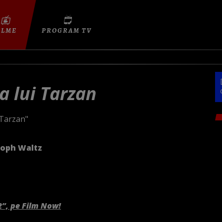
ILME
PROGRAM TV
a lui Tarzan
Tarzan"
toph Waltz
2”, pe Film Now!