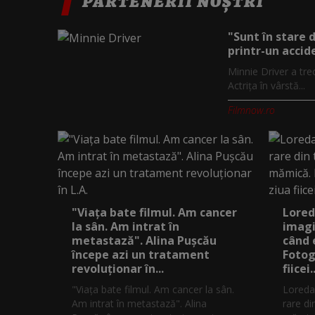
PARTENERII NOȘTRI
"Sunt în stare 
printr-un accide
Minnie Driver a tre
Actrița în vârstă...
Filmnow.ro
"Viața bate filmul. Am cancer
Lored
la sân. Am intrat în
imagi
metastază". Alina Pușcău
când 
începe azi un tratament
Fotog
revoluționar în...
fiicei..
"Viața bate filmul. Am cancer la sân.
Loreda
Am intrat în metastază". Alina
rare di