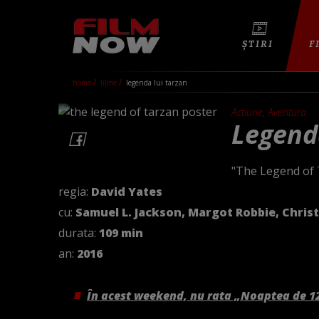
ȘTIRI
F
home
filme
legenda lui tarzan
Actiune, Aventura
Legend
"The Legend of 
regia:
David Yates
cu:
Samuel L. Jackson, Margot Robbie, Chris
durata:
109 min
an:
2016
În acest weekend, nu rata „Noaptea de 1