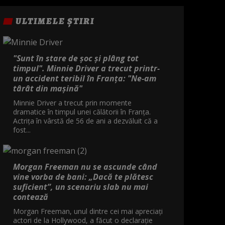
ULTIMELE ȘTIRI
"Sunt în stare de șoc și plâng tot
timpul". Minnie Driver a trecut printr-
un accident teribil în Franța: "Ne-am
târât din mașină"
Minnie Driver a trecut prin momente
dramatice în timpul unei călătorii în Franța.
Actrița în vârstă de 56 de ani a dezvăluit că a
fost...
Morgan Freeman nu se ascunde când
vine vorba de bani: „Dacă te plătesc
suficient”, un scenariu slab nu mai
contează
Morgan Freeman, unul dintre cei mai apreciați
actori de la Hollywood, a făcut o declarație