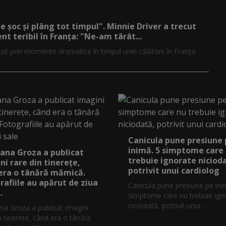
de șoc și plâng tot timpul". Minnie Driver a trecut
nt teribil în Franța: "Ne-am târât...
cut prin momente dramatice în timpul unei călătorii în Franța.
Canicula pune presiune
inimă. 5 simptome care
ana Groza a publicat
trebuie ignorate niciod
ni rare din tinerețe,
potrivit unui cardiolog
era o tânără mămică.
rafiile au apărut de ziua
Canicula pune presiune pe ini
.
simptome care nu trebuie ign
niciodată, potrivit unui...
na Groza a publicat imagini
n tinerețe, când era o tânără