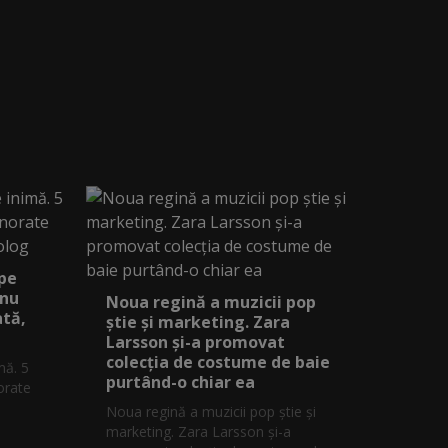
 pe
 nu
Noua regină a muzicii pop
ată,
știe și marketing. Zara
Larsson și-a promovat
colecția de costume de baie
mă. 5
purtând-o chiar ea
orate
Noua regină a muzicii pop știe și
marketing. Zara Larsson și-a