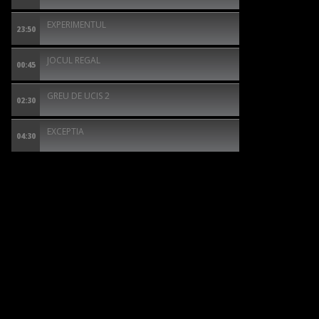
EXPERIMENTUL
23:50
JOCUL REGAL
00:45
GREU DE UCIS 2
02:30
EXCEPTIA
04:30