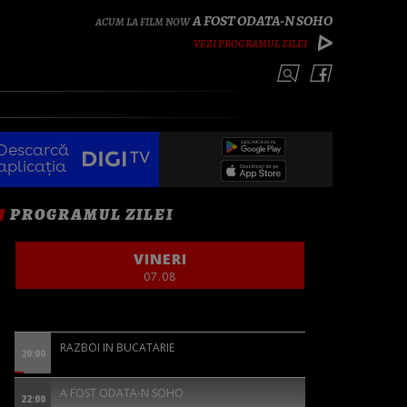
A FOST ODATA-N SOHO
VEZI PROGRAMUL ZILEI
Descarcă
aplicația
PROGRAMUL ZILEI
VINERI
07.08
RAZBOI IN BUCATARIE
20:00
A FOST ODATA-N SOHO
22:00