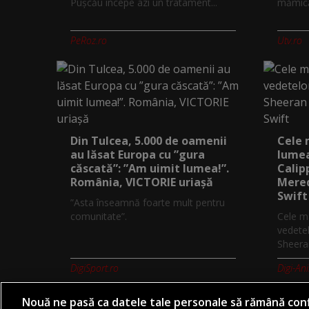
Pușcău începe azi un tratament...
mămică.
PeRoz.ro
Utv.ro
Din Tulcea, 5.000 de oamenii
Cele 
au lăsat Europa cu ”gura
lumea
căscată”: ”Am uimit lumea!”.
Calip
România, VICTORIE uriașă
Mered
Swift
”Asta înseamnă foarte mult pentru
comunitate”.
Cele ma
vedetel
Sheeran
DigiSport.ro
Digi-An
Nouă ne pasă ca datele tale personale să rămână conf