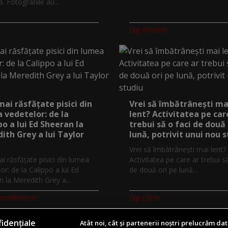
 Fotografiile au...
Digi-World.tv
mai răsfățate pisici din
Vrei să îmbătrânești ma
 vedetelor: de la
lent? Activitatea pe car
po a lui Ed Sheeran la
trebui să o faci de două 
ith Grey a lui Taylor
lună, potrivit unui nou 
Vrei să îmbătrânești mai lent?
i răsfățate pisici din lumea
Activitatea pe care ar trebui s
or: de la Calippo a lui Ed
de două ori pe lună...
 la Meredith Grey a...
imalWorld.tv
Digi-Life.tv
idențiale
Atât noi, cât și partenerii noștri prelucrăm dat