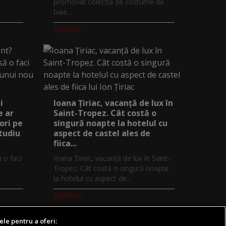
promovat colecția de costume de
baie...
ProFM.ro
i
Ioana Țiriac, vacanță de lux în
e ar
Saint-Tropez. Cât costă o
ori pe
singură noapte la hotelul cu
studiu
aspect de castel ales de
fiica...
ă o faci
Ioana Țiriac, vacanță de lux în Saint-
Tropez. Cât costă o singură noapte
la hotelul cu aspect de...
DigiFM.ro
ele pentru a oferi: