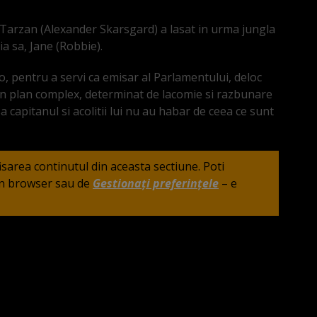
t Tarzan (Alexander Skarsgard) a lasat in urma jungla
ia sa, Jane (Robbie).
o, pentru a servi ca emisar al Parlamentului, deloc
-un plan complex, determinat de lacomie si razbunare
a capitanul si acolitii lui nu au habar de ceea ce sunt
fisarea continutul din aceasta sectiune. Poti
din browser sau de
Gestionați preferințele
– e