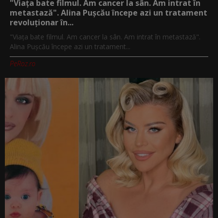
"Viața bate filmul. Am cancer la sân. Am intrat în
metastază". Alina Pușcău începe azi un tratament
revoluționar în...
"Viața bate filmul. Am cancer la sân. Am intrat în metastază".
Alina Pușcău începe azi un tratament...
PeRoz.ro