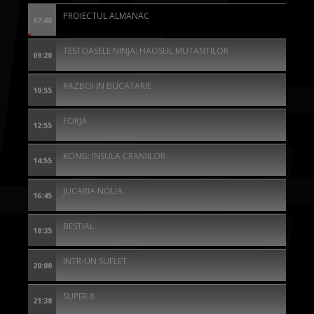
PROIECTUL ALMANAC
07:40
TESTOASELE NINJA: HAOSUL MUTANTILOR
09:20
RAZBOI IN BUCATARIE
10:55
FORJA
12:55
KONG: INSULA CRANIILOR
14:55
JUCARIA NOUA
16:45
BESTIAL
18:35
INTR-UN SUFLET
20:00
SUPER 8
21:30