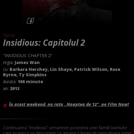
Horror
Insidious: Capitolul 2
"INSIDIOUS: CHAPTER 2"
regia:
James Wan
cu:
Barbara Hershey, Lin Shaye, Patrick Wilson, Rose
Byrne, Ty Simpkins
durata:
106 minute
an:
2013
În acest weekend, nu rata „Noaptea de 12”, pe Film Now!
Continuarea “Insidious” urmareste povestea unei familii bantuite
care incearca sa descopere ce anume ii leaga de periculoasa lume