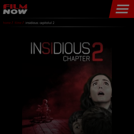
home
filme
insidious: capitolul 2