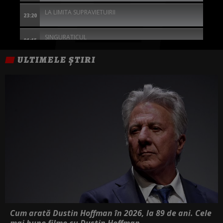
LA LIMITA SUPRAVIETUIRII
23:20
SINGURATICUL
01:15
ULTIMELE ȘTIRI
THE SILENT HOUR: MARTOR FARA GLAS
02:45
DULCE RAZBUNARE
04:20
Cum arată Dustin Hoffman în 2026, la 89 de ani. Cele
mai bune filme cu Dustin Hoffman