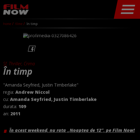
home
filme
în timp
Sf, Thriller, Crima
În timp
"Amanda Seyfried, Justin Timberlake"
regia:
Andrew Niccol
cu:
Amanda Seyfried, Justin Timberlake
durata:
109
an:
2011
În acest weekend, nu rata „Noaptea de 12”, pe Film Now!