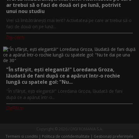
ar trebui să o faci de două ori pe lună, potrivit
unui nou studiu
Vrei să îmbătrânești mai lent? Activitatea pe care ar trebui să o
faci de două ori pe lună...
Digi-Life.tv
"În sfârșit, ești elegantă!" Loredana Groza,
lăudată de fani după ce a apărut într-o rochie
lungă cu spatele gol: "Nu...
"În sfârșit, ești elegantă!" Loredana Groza, lăudată de fani
după ce a apărut într-o...
DigiFM.ro
Copyright © 2026 / DIGI ROMANIA S.A.
Termeni si conditii
Politica de confidentialitate
Gestionați preferințele