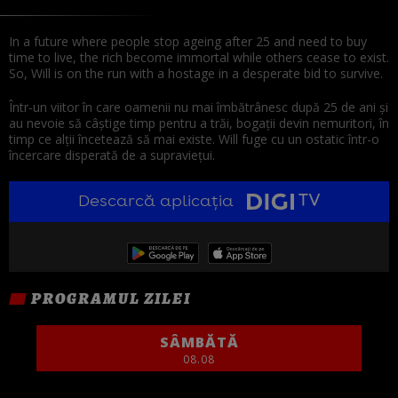
In a future where people stop ageing after 25 and need to buy
time to live, the rich become immortal while others cease to exist.
So, Will is on the run with a hostage in a desperate bid to survive.
Într-un viitor în care oamenii nu mai îmbătrânesc după 25 de ani și
au nevoie să câștige timp pentru a trăi, bogații devin nemuritori, în
timp ce alții încetează să mai existe. Will fuge cu un ostatic într-o
încercare disperată de a supraviețui.
Descarcă aplicația
PROGRAMUL ZILEI
SÂMBĂTĂ
08.08