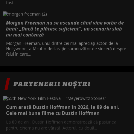
fost...
Morgan Freeman nu se ascunde când vine vorba de
bani: „Dacă te plătesc suficient”, un scenariu slab
nu mai contează
Morgan Freeman, unul dintre cei mai apreciați actori de la
Hollywood, a făcut o declarație surprinzător de sinceră despre
felul în care...
PARTENERII NOȘTRI
Cum arată Dustin Hoffman în 2026, la 89 de ani.
Cele mai bune filme cu Dustin Hoffman
La 89 de ani, Dustin Hoffman demonstrează că pasiunea
pentru cinema nu are vârstă. Actorul, cu două...