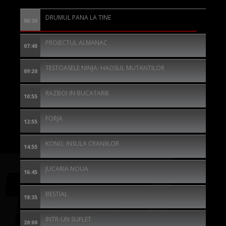
DRUMUL PANA LA TINE
06:20
PROIECTUL ALMANAC
07:40
TESTOASELE NINJA: HAOSUL MUTANTILOR
09:20
RAZBOI IN BUCATARIE
10:55
FORJA
12:55
KONG: INSULA CRANIILOR
14:55
JUCARIA NOUA
16:45
BESTIAL
18:35
INTR-UN SUFLET
20:00