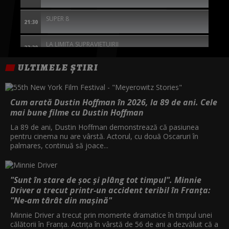
SUPER 8
21:30
LA LIMITA SUPRAVIETUIRII
23:20
ULTIMELE ȘTIRI
SINGURATICUL
01:15
THE SILENT HOUR: MARTOR FARA GLAS
02:45
Cum arată Dustin Hoffman în 2026, la 89 de ani. Cele
mai bune filme cu Dustin Hoffman
DULCE RAZBUNARE
04:20
La 89 de ani, Dustin Hoffman demonstrează că pasiunea
pentru cinema nu are vârstă. Actorul, cu două Oscaruri în
palmares, continuă să joace...
"Sunt în stare de șoc și plâng tot timpul". Minnie
Driver a trecut printr-un accident teribil în Franța:
"Ne-am târât din mașină"
Minnie Driver a trecut prin momente dramatice în timpul unei
călătorii în Franța. Actrița în vârstă de 56 de ani a dezvăluit că a