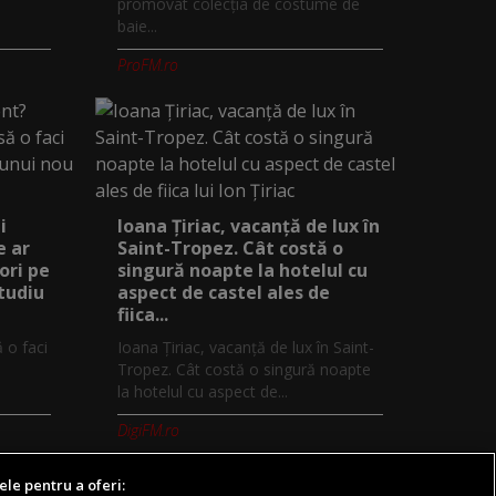
promovat colecția de costume de
baie...
ProFM.ro
i
Ioana Țiriac, vacanță de lux în
e ar
Saint-Tropez. Cât costă o
ori pe
singură noapte la hotelul cu
studiu
aspect de castel ales de
fiica...
ă o faci
Ioana Țiriac, vacanță de lux în Saint-
Tropez. Cât costă o singură noapte
la hotelul cu aspect de...
DigiFM.ro
ele pentru a oferi: