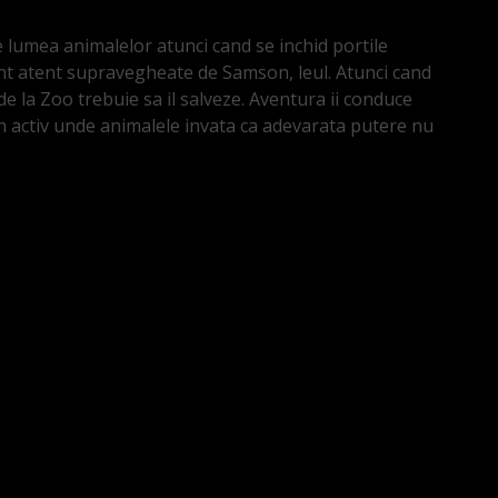
e lumea animalelor atunci cand se inchid portile
nt atent supravegheate de Samson, leul. Atunci cand
 de la Zoo trebuie sa il salveze. Aventura ii conduce
n activ unde animalele invata ca adevarata putere nu