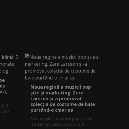
 pe
 nu
Noua regină a muzicii pop
ată,
știe și marketing. Zara
Larsson și-a promovat
colecția de costume de baie
mă. 5
purtând-o chiar ea
orate
Noua regină a muzicii pop știe și
marketing. Zara Larsson și-a