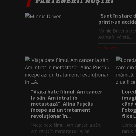
PARTENERII NOȘTRI
"Sunt în stare 
printr-un accide
Minnie Driver a tre
Actrița în vârstă...
Filmnow.ro
"Viața bate filmul. Am cancer
Lored
la sân. Am intrat în
imagi
metastază". Alina Pușcău
când 
începe azi un tratament
Fotog
revoluționar în...
fiicei..
"Viața bate filmul. Am cancer la sân.
Loreda
Am intrat în metastază". Alina
rare di