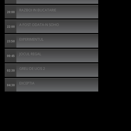
RAZBOI IN BUCATARIE
20:00
A FOST ODATA-N SOHO
22:00
EXPERIMENTUL
23:50
JOCUL REGAL
00:45
GREU DE UCIS 2
02:30
EXCEPTIA
04:30