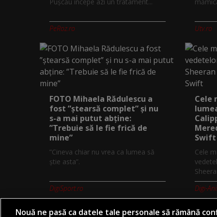
Pușcău începe azi un tratament...
mămică.
PeRoz.ro
Utv.ro
FOTO Mihaela Rădulescu a
Cele 
fost ”ștearsă complet” și nu
lumea
s-a mai putut abține:
Calip
”Trebuie să le fie frică de
Mered
mine”
Swift
”Cineva chiar nu vrea ca lumea să
Cele ma
știe asta”.
vedetel
Sheeran
DigiSport.ro
Digi-An
Nouă ne pasă ca datele tale personale să rămână conf