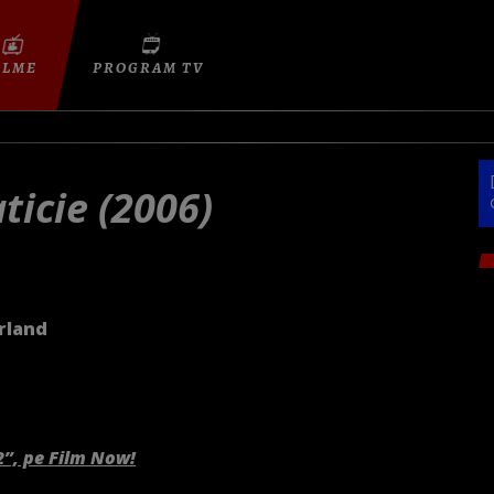
ILME
PROGRAM TV
aticie (2006)
erland
2”, pe Film Now!