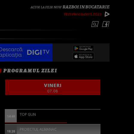
RAZBOI IN BUCATARIE
VEZI PROGRAMUL ZILEI
Descarcă
aplicația
PROGRAMUL ZILEI
VINERI
07.08
TOP GUN
14:40
PROIECTUL ALMANAC
18:20