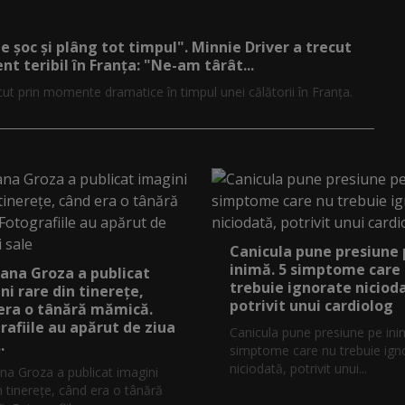
de șoc și plâng tot timpul". Minnie Driver a trecut
nt teribil în Franța: "Ne-am târât...
cut prin momente dramatice în timpul unei călătorii în Franța.
Canicula pune presiune
inimă. 5 simptome care
ana Groza a publicat
trebuie ignorate niciod
ni rare din tinerețe,
potrivit unui cardiolog
era o tânără mămică.
rafiile au apărut de ziua
Canicula pune presiune pe ini
.
simptome care nu trebuie ign
niciodată, potrivit unui...
na Groza a publicat imagini
n tinerețe, când era o tânără