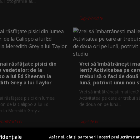
 Fotografiile au...
Digi-World.tv
mai răsfățate pisici din
Vrei să îmbătrânești ma
 vedetelor: de la
lent? Activitatea pe car
po a lui Ed Sheeran la
trebui să o faci de două 
ith Grey a lui Taylor
lună, potrivit unui nou 
Vrei să îmbătrânești mai lent?
i răsfățate pisici din lumea
Activitatea pe care ar trebui s
or: de la Calippo a lui Ed
de două ori pe lună...
 la Meredith Grey a...
imalWorld.tv
Digi-Life.tv
idențiale
Atât noi, cât și partenerii noștri prelucrăm dat