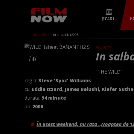
ȘTIRI
F
home
filme
in salbaticie (2006)
Animatie
In salb
"THE WILD"
regia:
Steve 'Spaz' Williams
cu:
Eddie Izzard, James Belushi, Kiefer Suth
durata:
94 minute
an:
2006
În acest weekend, nu rata „Noaptea de 1