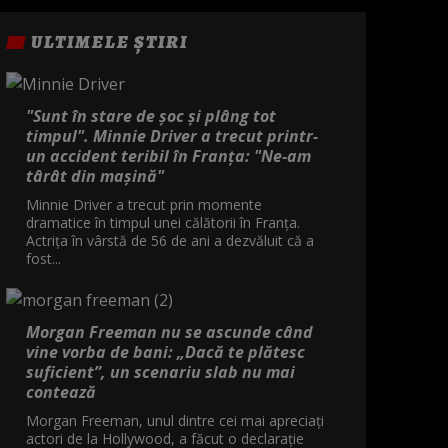
ULTIMELE ȘTIRI
"Sunt în stare de șoc și plâng tot
timpul". Minnie Driver a trecut printr-
un accident teribil în Franța: "Ne-am
târât din mașină"
Minnie Driver a trecut prin momente
dramatice în timpul unei călătorii în Franța.
Actrița în vârstă de 56 de ani a dezvăluit că a
fost...
Morgan Freeman nu se ascunde când
vine vorba de bani: „Dacă te plătesc
suficient”, un scenariu slab nu mai
contează
Morgan Freeman, unul dintre cei mai apreciați
actori de la Hollywood, a făcut o declarație