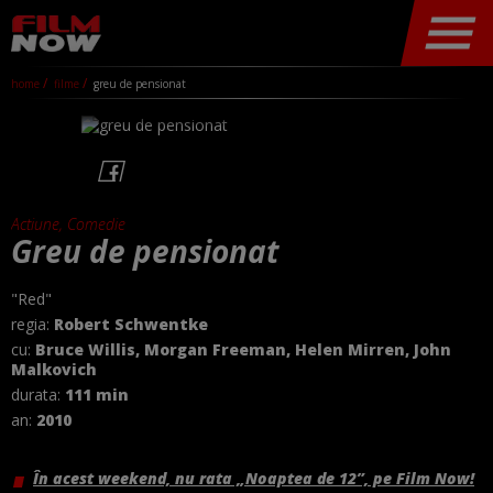
home
filme
greu de pensionat
Actiune, Comedie
Greu de pensionat
"Red"
regia:
Robert Schwentke
cu:
Bruce Willis, Morgan Freeman, Helen Mirren, John
Malkovich
durata:
111 min
an:
2010
În acest weekend, nu rata „Noaptea de 12”, pe Film Now!