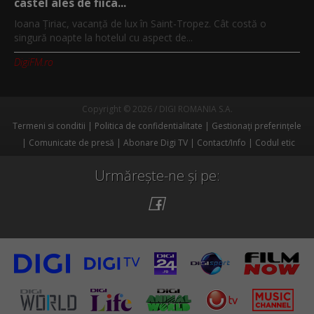
castel ales de fiica...
Ioana Țiriac, vacanță de lux în Saint-Tropez. Cât costă o
singură noapte la hotelul cu aspect de...
DigiFM.ro
Copyright © 2026 / DIGI ROMANIA S.A.
Termeni si conditii
Politica de confidentialitate
Gestionați preferințele
Comunicate de presă
Abonare Digi TV
Contact/Info
Codul etic
Urmărește-ne și pe: