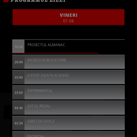
VINERI
07.08
PROIECTUL ALMANAC
18:20
RAZBOI IN BUCATARIE
20:00
A FOST ODATA-N SOHO
22:00
EXPERIMENTUL
23:50
JOCUL REGAL
00:45
GREU DE UCIS 2
02:30
EXCEPTIA