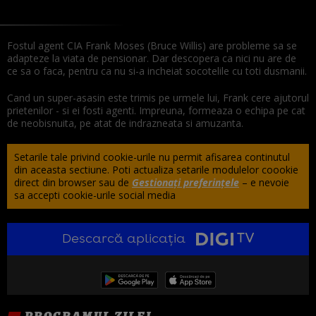
Fostul agent CIA Frank Moses (Bruce Willis) are probleme sa se
adapteze la viata de pensionar. Dar descopera ca nici nu are de
ce sa o faca, pentru ca nu si-a incheiat socotelile cu toti dusmanii.
Cand un super-asasin este trimis pe urmele lui, Frank cere ajutorul
prietenilor - si ei fosti agenti. Impreuna, formeaza o echipa pe cat
de neobisnuita, pe atat de indrazneata si amuzanta.
Setarile tale privind cookie-urile nu permit afisarea continutul
din aceasta sectiune. Poti actualiza setarile modulelor coookie
direct din browser sau de
Gestionați preferințele
– e nevoie
sa accepti cookie-urile social media
Descarcă aplicația
PROGRAMUL ZILEI