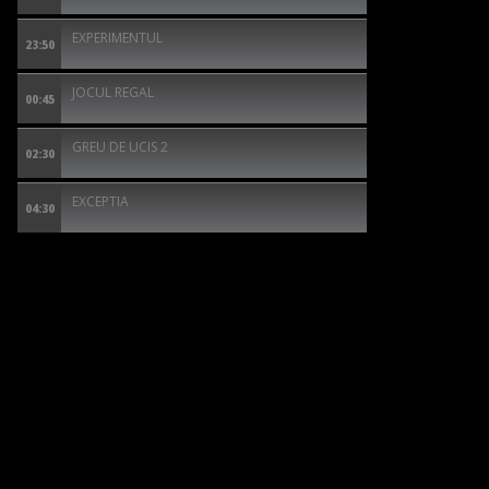
EXPERIMENTUL
23:50
JOCUL REGAL
00:45
GREU DE UCIS 2
02:30
EXCEPTIA
04:30