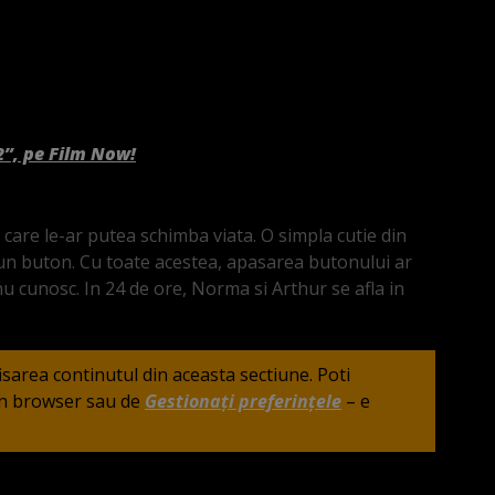
2”, pe Film Now!
are le-ar putea schimba viata. O simpla cutie din
 un buton. Cu toate acestea, apasarea butonului ar
u cunosc. In 24 de ore, Norma si Arthur se afla in
fisarea continutul din aceasta sectiune. Poti
din browser sau de
Gestionați preferințele
– e