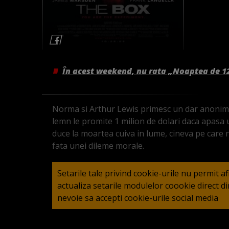
În acest weekend, nu rata „Noaptea de 1
Norma si Arthur Lewis primesc un dar anonim c
lemn le promite 1 milion de dolari daca apasa
duce la moartea cuiva in lume, cineva pe care n
fata unei dileme morale.
Setarile tale privind cookie-urile nu permit a
actualiza setarile modulelor coookie direct 
nevoie sa accepti cookie-urile social media