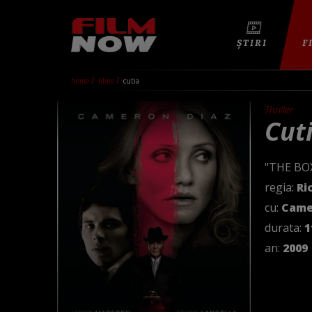
ȘTIRI
F
home
filme
cutia
Thriller
Cut
"THE BO
regia:
Ri
cu:
Came
durata:
1
an:
2009