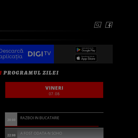
Descarcă
aplicația
PROGRAMUL ZILEI
VINERI
07.08
RAZBOI IN BUCATARIE
20:00
A FOST ODATA-N SOHO
22:00