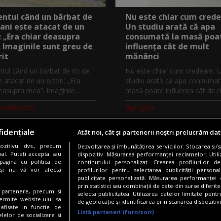
tul când un bărbat de
Nu este chiar cum cred
 ani este atacat de un
Un studiu arată că apa
: „Era chiar deasupra
consumată la masă poa
 Imaginile sunt greu de
influența cât de mult
it
mănânci
ul când un bărbat de 65 de
Nu este chiar cum credeam. 
e atacat de un bizon: „Era
studiu arată că apa consumat
easupra mea”. Imaginile...
masă poate influența cât de mu
imalWorld.tv
Digi-Life.tv
idențiale
Atât noi, cât și partenerii noștri prelucrăm dat
zitivul dvs., precum
Dezvoltarea și îmbunătățirea serviciilor. Stocarea și/
Copyright © 2026 / DIGI ROMANIA S.A.
al. Puteți accepta sau
dispozitiv. Măsurarea performanței reclamelor. Utili
pagina cu politica de
conținutului personalizat. Crearea profilurilor de
nfidentialitate
Gestionați preferințele
Comunicate de presă
Abonare 
i și nu vă vor afecta
profilurilor pentru selectarea publicității persona
publicitate personalizată. Măsurarea performanței c
prin statistici sau combinații de date din surse diferite
te partenere, precum si
selecta publicitatea. Utilizarea datelor limitate pent
Urmărește-ne și pe:
ermite website-ului sa
de geolocație și identificarea prin scanarea dispozitivu
 afisate in functie de
Listă parteneri (furnizori)
elelor de socializare si