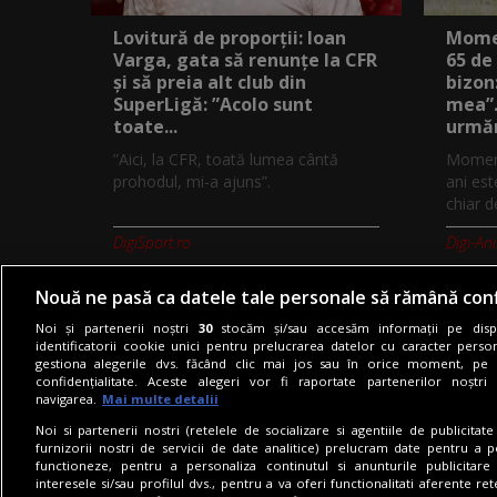
Lovitură de proporții: Ioan
Momen
Varga, gata să renunțe la CFR
65 de
și să preia alt club din
bizon
SuperLigă: ”Acolo sunt
mea”.
toate...
urmăr
”Aici, la CFR, toată lumea cântă
Moment
prohodul, mi-a ajuns”.
ani est
chiar d
DigiSport.ro
Digi-An
Nouă ne pasă ca datele tale personale să rămână conf
Noi și partenerii noștri
30
stocăm și/sau accesăm informații pe dispo
identificatorii cookie unici pentru prelucrarea datelor cu caracter person
gestiona alegerile dvs. făcând clic mai jos sau în orice moment, pe 
Termeni si conditii
Politica de co
confidențialitate. Aceste alegeri vor fi raportate partenerilor noștr
navigarea.
Mai multe detalii
Noi si partenerii nostri (retelele de socializare si agentiile de publicita
furnizorii nostri de servicii de date analitice) prelucram date pentru a p
functioneze, pentru a personaliza continutul si anunturile publicitare
interesele si/sau profilul dvs., pentru a va oferi functionalitati aferente ret