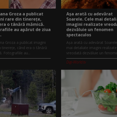
ana Groza a publicat
Așa arată cu adevărat
ni rare din tinerețe,
Soarele. Cele mai detal
era o tânără mămică.
imagini realizate vreod
rafiile au apărut de ziua
dezvăluie un fenomen
.
spectaculos
na Groza a publicat imagini
Așa arată cu adevărat Soarele
n tinerețe, când era o tânără
mai detaliate imagini realizate
 Fotografiile au...
vreodată dezvăluie un fenomen
Digi-World.tv