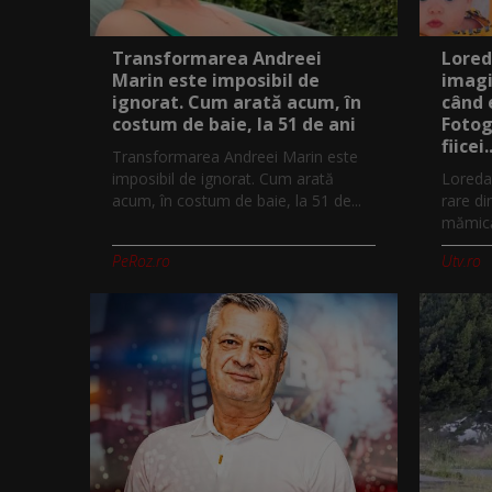
Transformarea Andreei
Lored
Marin este imposibil de
imagi
ignorat. Cum arată acum, în
când 
costum de baie, la 51 de ani
Fotog
fiicei..
Transformarea Andreei Marin este
imposibil de ignorat. Cum arată
Loreda
acum, în costum de baie, la 51 de...
rare di
mămică.
PeRoz.ro
Utv.ro