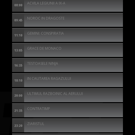
ACVILA LEGIUNII A IX-A
08:00
NOROC IN DRAGOSTE
09:45
GEMINI: CONSPIRATIA
11:10
GRACE DE MONACO
13:05
TESTOASELE NINJA
16:35
IN CAUTAREA RAGAZULUI
18:10
ULTIMUL RAZBOINIC AL AERULUI
20:00
CONTRATIMP
21:35
ZIARISTUL
23:20