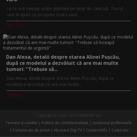
La ce oră trebuie udate plantele pe timp de caniculă. Trucul
care le ajută să prospere toată vara
Digi-Life.tv
Dan Alexa, detalii despre starea Alinei Pușcău,
după ce modelul a dezvăluit că are mai multe
tumori: "Trebuie să...
Dan Alexa, detalii despre starea Alinei Pușcău, după ce
modelul a dezvăluit că are mai multe...
DigiFM.ro
Copyright © 2026 / DIGI ROMANIA S.A.
Termeni si conditii
Politica de confidentialitate
Gestionați preferințele
Comunicate de presă
Abonare Digi TV
Contact/Info
Codul etic