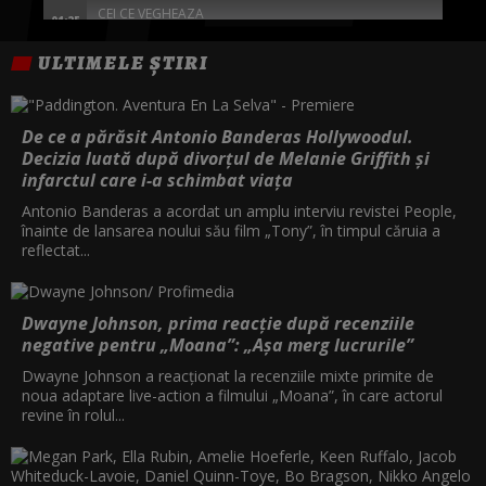
CEI CE VEGHEAZA
01:25
ULTIMELE ȘTIRI
O CALATORIE CU MIZA MARE
04:00
FEMEILE DIN CORTUL ROSU
05:45
De ce a părăsit Antonio Banderas Hollywoodul.
Decizia luată după divorțul de Melanie Griffith și
infarctul care i-a schimbat viața
Antonio Banderas a acordat un amplu interviu revistei People,
înainte de lansarea noului său film „Tony”, în timpul căruia a
reflectat...
Dwayne Johnson, prima reacție după recenziile
negative pentru „Moana”: „Așa merg lucrurile”
Dwayne Johnson a reacționat la recenziile mixte primite de
noua adaptare live-action a filmului „Moana”, în care actorul
revine în rolul...