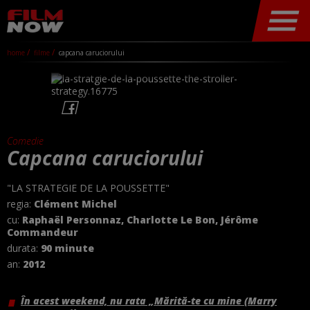
home
filme
capcana caruciorului
Comedie
Capcana caruciorului
"LA STRATEGIE DE LA POUSSETTE"
regia:
Clément Michel
cu:
Raphaël Personnaz, Charlotte Le Bon, Jérôme
Commandeur
durata:
90 minute
an:
2012
În acest weekend, nu rata „Mărită-te cu mine (Marry