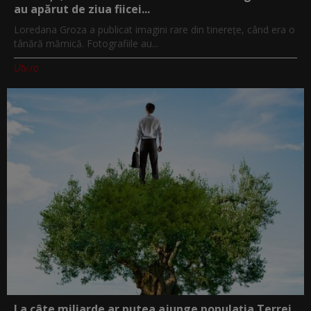
au apărut de ziua fiicei...
Loredana Groza a publicat imagini rare din tinerețe, când era o
tânără mămică. Fotografiile au...
Utv.ro
La câte miliarde ar putea ajunge populația Terrei