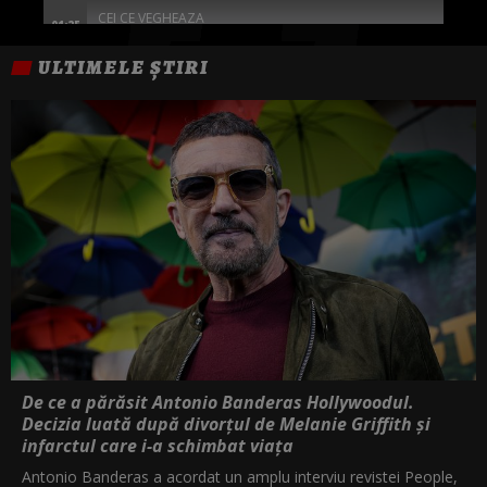
CEI CE VEGHEAZA
01:25
ULTIMELE ȘTIRI
O CALATORIE CU MIZA MARE
04:00
FEMEILE DIN CORTUL ROSU
05:45
De ce a părăsit Antonio Banderas Hollywoodul.
Decizia luată după divorțul de Melanie Griffith și
infarctul care i-a schimbat viața
Antonio Banderas a acordat un amplu interviu revistei People,