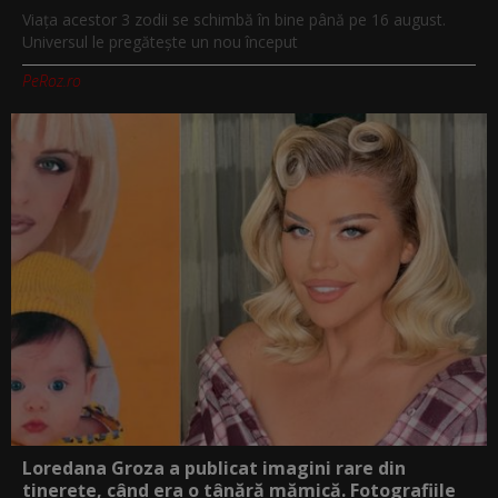
Viața acestor 3 zodii se schimbă în bine până pe 16 august.
Universul le pregătește un nou început
PeRoz.ro
Loredana Groza a publicat imagini rare din
tinerețe, când era o tânără mămică. Fotografiile