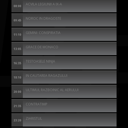
ACVILA LEGIUNII A IX-A
08:00
NOROC IN DRAGOSTE
09:45
GEMINI: CONSPIRATIA
11:10
GRACE DE MONACO
13:05
TESTOASELE NINJA
16:35
IN CAUTAREA RAGAZULUI
18:10
ULTIMUL RAZBOINIC AL AERULUI
20:00
CONTRATIMP
21:35
ZIARISTUL
23:20