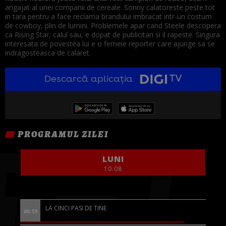
angajat al unei companii de cereale. Sonny calatoreste peste tot
in tara pentru a face reclama brandului imbracat intr-un costum
de cowboy, plin de lumini. Problemele apar cand Steele descopera
ca Rising Star, calul sau, e dopat de publicitari si il rapeste. Singura
interesata de povestea lui e o femeie reporter care ajunge sa se
indragosteasca de calaret.
Descarcă aplicația
PROGRAMUL ZILEI
LUNI
10.08
LA CINCI PASI DE TINE
06:10