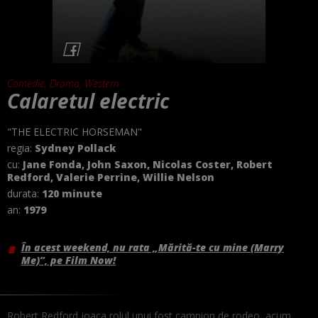
Comedie, Drama, Western
Calaretul electric
"THE ELECTRIC HORSEMAN"
regia:
Sydney Pollack
cu:
Jane Fonda, John Saxon, Nicolas Coster, Robert
Redford, Valerie Perrine, Willie Nelson
durata:
120 minute
an:
1979
În acest weekend, nu rata „Mărită-te cu mine (Marry
Me)”, pe Film Now!
Robert Redford joaca rolul unui fost campion de rodeo, acum