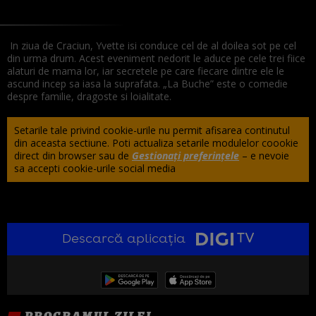
In ziua de Craciun, Yvette isi conduce cel de al doilea sot pe cel
din urma drum. Acest eveniment nedorit le aduce pe cele trei fiice
alaturi de mama lor,
ia
r secretele pe care fiecare dintre ele le
ascund incep sa iasa la suprafata.
„La Buche” este o comedie
despre familie, dragoste si loialitate.
Setarile tale privind cookie-urile nu permit afisarea continutul
din aceasta sectiune. Poti actualiza setarile modulelor coookie
direct din browser sau de
Gestionați preferințele
– e nevoie
sa accepti cookie-urile social media
Descarcă aplicația
PROGRAMUL ZILEI