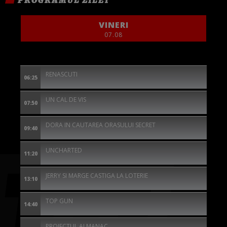
VINERI
07.08
RENASCUTI
06:25
UN CAL DE VIS
07:50
DORA IN CAUTAREA ORASULUI SECRET
09:40
UNCHARTED
11:20
JERRY SI MARGE CASTIGA LA LOTERIE
13:10
TOP GUN
14:40
PROIECTUL ALMANAC