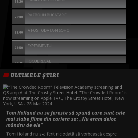
18:20
RAZBOI IN BUCATARIE
20:00
A FOST ODATA-N SOHO
22:00
EXPERIMENTUL
23:50
JOCUL REGAL
00:45
ULTIMELE ȘTIRI
GREU DE UCIS 2
02:30
EXCEPTIA
04:30
Tom Holland nu se ferește să spună care sunt cele
mai slabe filme din cariera sa: „Nu eram deloc
mândru de ele”
Tom Holland nu s-a ferit niciodată să vorbească despre