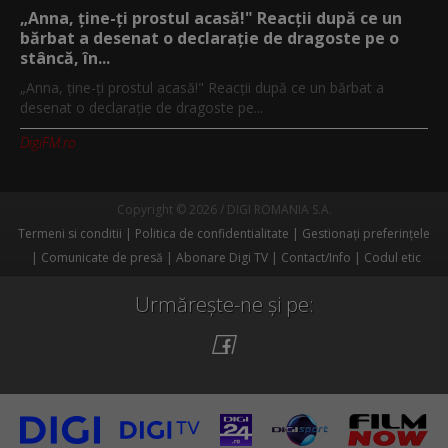
„Anna, ţine-ţi prostul acasă!" Reacţii după ce un
bărbat a desenat o declaraţie de dragoste pe o
stâncă, în...
„Anna, ţine-ţi prostul acasă!" Reacţii după ce un bărbat a
desenat o declaraţie de dragoste pe...
DigiFM.ro
Copyright © 2026 / DIGI ROMANIA S.A.
Termeni si conditii
Politica de confidentialitate
Gestionați preferințele
Comunicate de presă
Abonare Digi TV
Contact/Info
Codul etic
Urmărește-ne și pe: