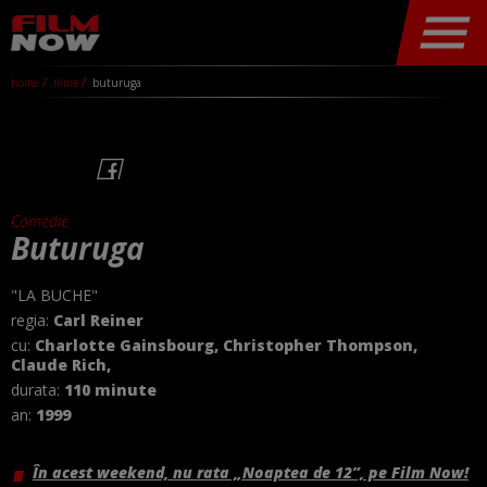
home
filme
buturuga
Comedie
Buturuga
"LA BUCHE"
regia:
Carl Reiner
cu:
Charlotte Gainsbourg, Christopher Thompson,
Claude Rich,
durata:
110 minute
an:
1999
În acest weekend, nu rata „Noaptea de 12”, pe Film Now!