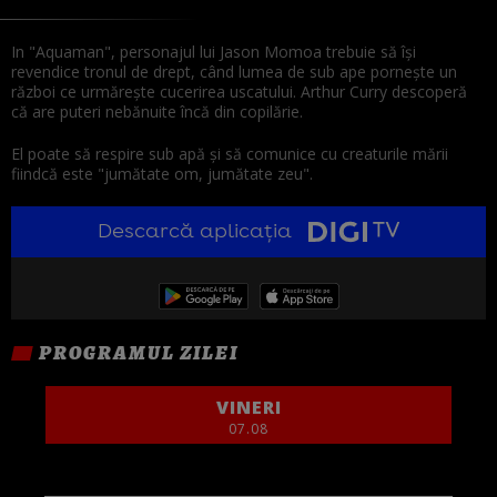
In "Aquaman", personajul lui Jason Momoa trebuie să își
revendice tronul de drept, când lumea de sub ape pornește un
război ce urmărește cucerirea uscatului. Arthur Curry descoperă
că are puteri nebănuite încă din copilărie.
El poate să respire sub apă și să comunice cu creaturile mării
fiindcă este "jumătate om, jumătate zeu".
Descarcă aplicația
PROGRAMUL ZILEI
VINERI
07.08