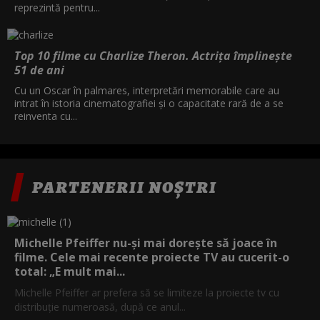
reprezintă pentru...
Top 10 filme cu Charlize Theron. Actrița împlinește
51 de ani
Cu un Oscar în palmares, interpretări memorabile care au
intrat în istoria cinematografiei și o capacitate rară de a se
reinventa cu...
PARTENERII NOȘTRI
Michelle Pfeiffer nu-și mai dorește să joace în
filme. Cele mai recente proiecte TV au cucerit-o
total: „E mult mai...
Michelle Pfeiffer ar prefera să se limiteze la proiecte tv cu
distribuție numeroasă, după ce anul...