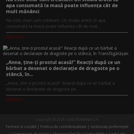
apa consumată la masă poate influența cât de
mult mănânci
Nu este chiar cum credeam. Un studiu arată că apa
consumată la masă poate influența cât de mult...
Digi-Life.tv
„Anna, ţine-ţi prostul acasă!" Reacţii după ce un
bărbat a desenat o declaraţie de dragoste pe o
stâncă, în...
„Anna, ţine-ţi prostul acasă!" Reacţii după ce un bărbat a
desenat o declaraţie de dragoste pe...
DigiFM.ro
Copyright © 2026 / DIGI ROMANIA S.A.
Termeni si conditii
Politica de confidentialitate
Gestionați preferințele
Comunicate de presă
Abonare Digi TV
Contact/Info
Codul etic