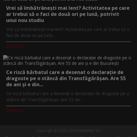
Vrei să îmbătrânești mai lent? Activitatea pe care
ar trebui să o faci de două ori pe lună, potrivit
unui nou studiu
Vrei să îmbătrânești mai lent? Activitatea pe care ar trebui să o
faci de două ori pe lună...
Digi-Life.tv
Ce riscă bărbatul care a desenat o declarație de
dragoste pe o stâncă din Transfăgărășan. Are 55
de ani și e din...
Ce riscă bărbatul care a desenat o declarație de dragoste pe o
stâncă din Transfăgărășan. Are 55 de...
DigiFM.ro
Copyright © 2026 / DIGI ROMANIA S.A.