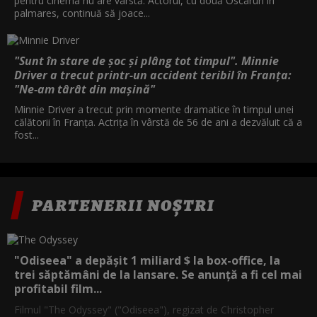
pentru cinema nu are vârstă. Actorul, cu două Oscaruri în
palmares, continuă să joace...
"Sunt în stare de șoc și plâng tot timpul". Minnie
Driver a trecut printr-un accident teribil în Franța:
"Ne-am târât din mașină"
Minnie Driver a trecut prin momente dramatice în timpul unei
călătorii în Franța. Actrița în vârstă de 56 de ani a dezvăluit că a
fost...
PARTENERII NOȘTRI
"Odiseea" a depășit 1 miliard $ la box-office, la
trei săptămâni de la lansare. Se anunță a fi cel mai
profitabil film...
Filmul "The Odyssey" ("Odiseea"), regizat de Christopher