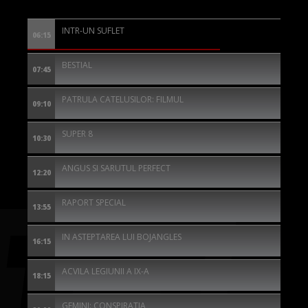
INTR-UN SUFLET
06:15
BESTIAL
07:45
PATRULA CATELUSILOR: FILMUL
09:10
SUPER 8
10:30
ANGUS SI SARUTUL PERFECT
12:20
RAPORT SPECIAL
13:55
IN ASTEPTAREA LUI BOJANGLES
16:15
ACVILA LEGIUNII A IX-A
18:15
GEMINI: CONSPIRATIA