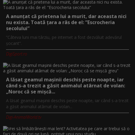
A anunțat că prietena lui a murit, dar aceasta nici
nu exista. Toată țara a râs de el: ”Escrocheria
secolului”
”Câteva luni mai târziu, pe internet a fost dezvăluit adevărul
șocant”.
DigiSport.ro
A lăsat geamul mașinii deschis peste noapte, iar
când s-a trezit a găsit animalul atârnat de volan:
„Noroc că se mișcă...
A lăsat geamul mașinii deschis peste noapte, iar când s-a trezit
a găsit animalul atârnat de volan...
Digi-AnimalWorld.tv