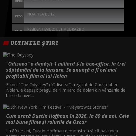
20:00
NOAPTEA DE 12
21:55
RESIDENT EVIL 2: ULTIMUL RAZBOI
23:45
ULTIMELE ȘTIRI
JEANNE DU BARRY
01:05
MISTERELE FLUVIULUI
02:55
"Odiseea" a depășit 1 miliard $ la box-office, la trei
săptămâni de la lansare. Se anunță a fi cel mai
INTOARCEREA
profitabil film al lui Nolan
05:10
Filmul "The Odyssey" ("Odiseea"), regizat de Christopher
Nolan, a depăşit pragul de 1 miliard de dolari din vânzările de
bilete la nivel...
Cum arată Dustin Hoffman în 2026, la 89 de ani. Cele
mai bune filme și rolurile de Oscar
La 89 de ani, Dustin Hoffman demonstrează că pasiunea