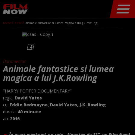
home
filme
animale fantastice si lumea magica a lui j.k.rowling
Documentar
Animale fantastice si lumea
magica a lui J.K.Rowling
"HARRY POTTER DOCUMENTARY"
regia:
David Yates
cu:
Eddie Redmayne, David Yates, J.K. Rowling
durata:
40 minute
an:
2016
În acest weekend, nu rata „Noaptea de 12”, pe Film Now!