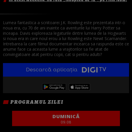
Lumea fantastica a scriitoarei J.K. Rowling este prezentata intr-o
noua era, cu 70 de ani inainte ca aventurile lui Harry Potter sa
inceapa. Davis exploreaza legaturile dintre lumea de la Hogwarts
si noua era in care noul erou a lui Rowling este Newt Scamander.
Intrebarea la care filmul documentar incearca sa raspunda este ce
anume face ca aceasta lume a vrajitorilor sa fie atat de
convingatoare atat pentru copii, cat si pentru adulti?
Descarcă aplicația
PROGRAMUL ZILEI
DUMINICĂ
09.08