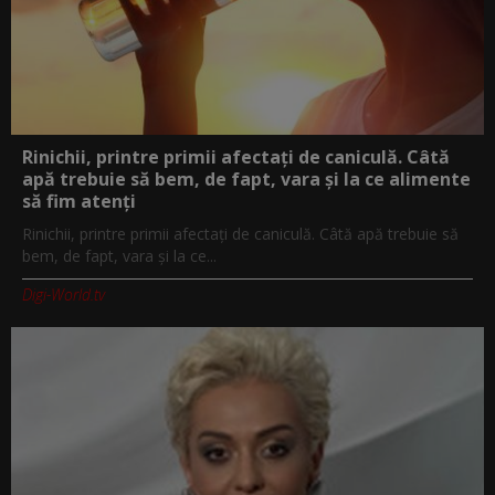
Rinichii, printre primii afectați de caniculă. Câtă
apă trebuie să bem, de fapt, vara și la ce alimente
să fim atenți
Rinichii, printre primii afectați de caniculă. Câtă apă trebuie să
bem, de fapt, vara și la ce...
Digi-World.tv