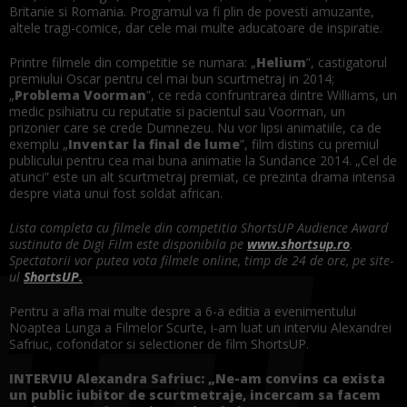
Britanie si Romania. Programul va fi plin de povesti amuzante,
altele tragi-comice, dar cele mai multe aducatoare de inspiratie.
Printre filmele din competitie se numara: „
Helium
”, castigatorul
premiului Oscar pentru cel mai bun scurtmetraj in 2014;
„
Problema Voorman
”, ce reda confruntrarea dintre Williams, un
medic psihiatru cu reputatie si pacientul sau Voorman, un
prizonier care se crede Dumnezeu. Nu vor lipsi animatiile, ca de
exemplu „
Inventar la final de lume
”, film distins cu premiul
publicului pentru cea mai buna animatie la Sundance 2014. „Cel de
atunci” este un alt scurtmetraj premiat, ce prezinta drama intensa
despre viata unui fost soldat african.
Lista completa cu filmele din competitia ShortsUP Audience Award
sustinuta de Digi Film este disponibila pe
www.shortsup.ro
.
Spectatorii vor putea vota filmele online, timp de 24 de ore, pe site-
ul
ShortsUP.
Pentru a afla mai multe despre a 6-a editia a evenimentului
Noaptea Lunga a Filmelor Scurte, i-am luat un interviu Alexandrei
Safriuc, cofondator si selectioner de film ShortsUP.
INTERVIU Alexandra Safriuc:
„Ne-am convins ca exista
un public iubitor de scurtmetraje, incercam sa facem