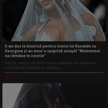
S-au dus la biserică pentru nunta lui Ronaldo cu
Georgina și au avut o surpriză uriașă! ”Momentul
va rămâne în istorie”
Sute de curioși s-au strâns în fața catedralei din Funchal în
cursul zilei de sâmbătă, în speranța...
DigiSport.ro