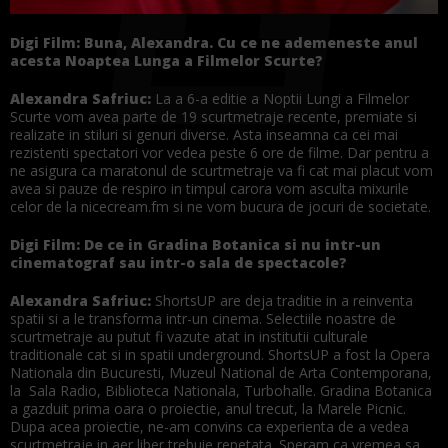
Digi Film: Buna, Alexandra. Cu ce ne ademeneste anul
acesta Noaptea Lunga a Filmelor Scurte?
Alexandra Safriuc:
La a 6-a editie a Noptii Lungi a Filmelor
Scurte vom avea parte de 19 scurtmetraje recente, premiate si
realizate in stiluri si genuri diverse. Asta inseamna ca cei mai
rezistenti spectatori vor vedea peste 6 ore de filme. Dar pentru a
ne asigura ca maratonul de scurtmetraje va fi cat mai placut vom
avea si pauze de respiro in timpul carora vom asculta mixurile
celor de la nicecream.fm si ne vom bucura de jocuri de societate.
Digi Film: De ce in Gradina Botanica si nu intr-un
cinematograf sau intr-o sala de spectacole?
Alexandra Safriuc:
ShortsUP are deja traditie in a reinventa
spatii si a le transforma intr-un cinema. Selectiile noastre de
scurtmetraje au putut fi vazute atat in institutii culturale
traditionale cat si in spatii underground. ShortsUP a fost la Opera
Nationala din Bucuresti, Muzeul National de Arta Contemporana,
la Sala Radio, Biblioteca Nationala, Turbohalle. Gradina Botanica
a gazduit prima oara o proiectie, anul trecut, la Marele Picnic.
Dupa acea proiectie, ne-am convins ca experienta de a vedea
scurtmetraje in aer liber trebuie repetata. Speram ca vremea sa