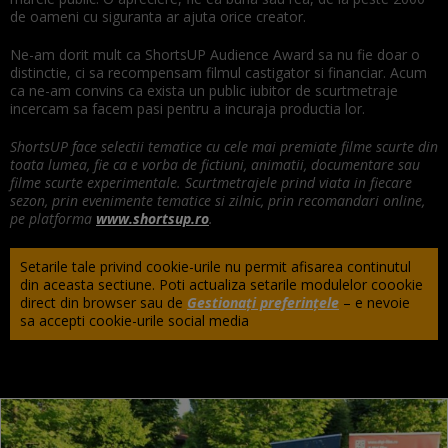
de oameni cu siguranta ar ajuta orice creator.
Ne-am dorit mult ca ShortsUP Audience Award sa nu fie doar o
distinctie, ci sa recompensam filmul castigator si financiar. Acum
ca ne-am convins ca exista un public iubitor de scurtmetraje
incercam sa facem pasi pentru a incuraja productia lor.
ShortsUP face selectii tematice cu cele mai premiate filme scurte din
toata lumea, fie ca e vorba de fictiuni, animatii, documentare sau
filme scurte experimentale. Scurtmetrajele prind viata in fiecare
sezon, prin evenimente tematice si zilnic, prin recomandari online,
pe platforma
www.shortsup.ro
.
Setarile tale privind cookie-urile nu permit afisarea continutul
din aceasta sectiune. Poti actualiza setarile modulelor coookie
direct din browser sau de
Gestionați preferințele
– e nevoie
sa accepti cookie-urile social media