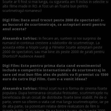
Scurte ar fi fost si mai lunga, cu siguranta am fi inclus in selectie si
alte filme made in RO. A fost un an foarte bun pentru
scurtmetrajul romanesc!
Digi Film: Daca anul trecut peste 2000 de spectatori s-
au bucurat de scurtmetraje, ce asteptari aveti pentru
anul acesta?
Alexandra Safriuc:
In fiecare an, suntem si noi surprinsi de
numarul in continua crestere a iubitorilor de scurtmetraje. La
aceasta editie a Noptii Lungi a Filmelor Scurte asteptam peste
2000 de spectatori, sau mai bine zis peste 2000 de jurati pentru
ShortsUP Audience Award.
Digi Film: Este pentru prima data cand evenimentul
include o competitie internationala de scurtmetraj in
care cel mai bun film ales de public va fi premiat cu 1500
euro de catre Digi Film. Cum v-a venit ideea?
Alexandra Safriuc:
Filmul scurt nu e o forma de cinema foarte
populara. Dupa terminarea circuitului festivalier, scurtmetrajele nu
beneficiaza de un circuit de distributie foarte bine stabilit. Pe de o
parte, vrem sa oferim o viata cat mai lunga scurtmetrajelor, iar pe
de alta parte, sa potentam relatia dintre realizatorii de film si
marele public. O apreciere, fie ea buna sau rea, de la peste 2000