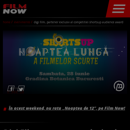
home
evenimente
digi film, partener exclusiv al competitiei shortsup audience award
În acest weekend, nu rata „Noaptea de 12”, pe Film Now!