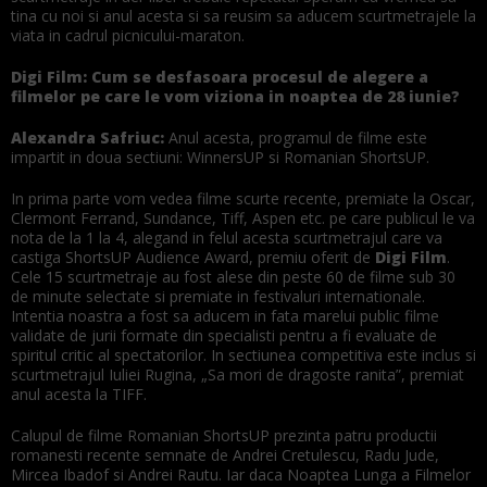
tina cu noi si anul acesta si sa reusim sa aducem scurtmetrajele la
viata in cadrul picnicului-maraton.
Digi Film: Cum se desfasoara procesul de alegere a
filmelor pe care le vom viziona in noaptea de 28 iunie?
Alexandra Safriuc:
Anul acesta, programul de filme este
impartit in doua sectiuni: WinnersUP si Romanian ShortsUP.
In prima parte vom vedea filme scurte recente, premiate la Oscar,
Clermont Ferrand, Sundance, Tiff, Aspen etc. pe care publicul le va
nota de la 1 la 4, alegand in felul acesta scurtmetrajul care va
castiga ShortsUP Audience Award, premiu oferit de
Digi Film
.
Cele 15 scurtmetraje au fost alese din peste 60 de filme sub 30
de minute selectate si premiate in festivaluri internationale.
Intentia noastra a fost sa aducem in fata marelui public filme
validate de jurii formate din specialisti pentru a fi evaluate de
spiritul critic al spectatorilor. In sectiunea competitiva este inclus si
scurtmetrajul Iuliei Rugina, „Sa mori de dragoste ranita”, premiat
anul acesta la TIFF.
Calupul de filme Romanian ShortsUP prezinta patru productii
romanesti recente semnate de Andrei Cretulescu, Radu Jude,
Mircea Ibadof si Andrei Rautu. Iar daca Noaptea Lunga a Filmelor