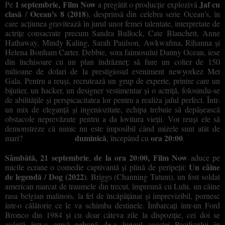
1 septembrie,
Film Now
Jaf cu
Pe
a pregătit o producție explozivă
clasă
Ocean's 8 (2018
/
), desprinsă din celebra serie Ocean's, în
care acțiunea gravitează în jurul unor femei talentate, interpretate de
actrițe consacrate precum Sandra Bullock, Cate Blanchett, Anne
Hathaway, Mindy Kaling, Sarah Paulson, Awkwafina, Rihanna și
Helena Bonham Carter. Debbie, sora faimosului Danny Ocean, iese
din închisoare cu un plan îndrăzneț
: s
ă fure un colier de 150
milioane de dolari de la prestigiosul eveniment newyorkez Met
Gala. Pentru a reuși, recrutează un grup de experte, printre care un
bijutier, un hacker, un designer vestimentar și o actriță, folosindu-se
de abilitățile și perspicacitatea lor pentru a realiza jaful perfect. Într-
un mix de eleganță și ingeniozitate, echipa trebuie să depășească
obstacole
neprevăzute pentru a da lovitura vieții.
Vor reuși ele să
demonstreze că nimic nu este imposibil când mizele sunt atât de
duminică
ora 20:00
mari?
Află răspunsul,
,
începând cu
.
Sâmbătă, 21 septembrie
de la ora 20
:00,
Film Now
,
aduce pe
Un câine
micile ecrane o comedie captivantă și plină de peripeții:
de legendă / Dog (2022)
. Briggs (Channing Tatum), un fost soldat
american marcat de traumele din trecut, împreună cu Lulu, un câine
rasa belgian malinois, la fel de încăpățânat și imprevizibil, pornesc
într-o călătorie ce le va schimba destinele. Îmbarcați într-un Ford
Bronco din 1984 și cu doar câteva zile la dispoziție, cei doi se
avântă într-o cursă nebună de-a lungul coastei Pacificului în