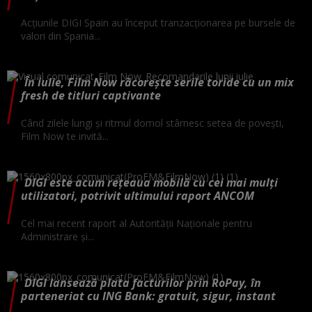
Acțiunile DIGI Spain au început tranzacționarea pe bursele de
valori din Spania...
În iulie, Film Now răcorește serile toride cu un mix
fresh de titluri captivante
Când zilele lungi și ritmul domol stârnesc setea de povești,
Film Now te invită...
DIGI este acum rețeaua mobilă cu cei mai mulți
utilizatori, potrivit ultimului raport ANCOM
Cel mai recent raport al Autorității Naționale pentru
Administrare și...
DIGI lansează plata facturilor prin RoPay, în
parteneriat cu ING Bank: gratuit, sigur, instant