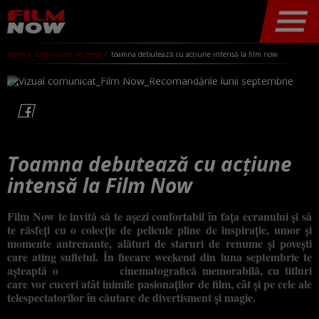
home
comunicate de presa
toamna debutează cu acțiune intensă la film now
Toamna debutează cu acțiune
intensă la Film Now
Film Now te invită să te așezi confortabil în fața ecranului și să
te răsfeți cu o colecție de pelicule pline de inspirație, umor și
momente antrenante, alături de staruri de renume și povești
care ating sufletul. În fiecare weekend din luna septembrie te
așteaptă o
experiență
cinematografică memorabilă, cu titluri
care vor cuceri atât inimile pasionaților de film, cât și pe cele ale
telespectatorilor în căutare de divertisment și magie.