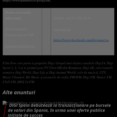
https://www.filmnow.ro/program.
Pentru mai multe
informaţii:
Telefon: +40 31 400 42 44
Departamentul
www.digi.ro
Comunicare și CSR
https://www.facebook.com/digipunctro
comunicare@digi.ro
Film Now este parte a grupului Digi. Grupul mai deține canalele Digi24, Digi
Sport 1, 2, 3 și 4, primul post TV Ultra HD din România, Digi 4K, televiziunile
tematice Digi World, Digi Life și Digi Animal World, cele de muzică, UTV,
Music Channel, Hit Music și posturile de radio PROFM, Digi FM, Dance FM,
Chill FM, DIGI 24 FM.
Alte anunturi
DIGI Spain debutează la tranzacționare pe bursele
de valori din Spania, în urma unei oferte publice
inițiale de succes