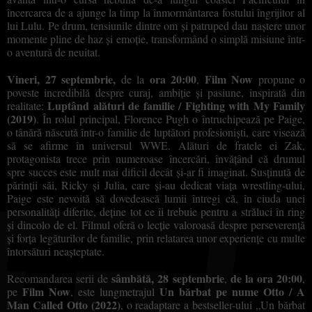
încercarea de a ajunge la timp la înmormântarea fostului îngrijitor al
lui Lulu. Pe drum, tensiunile dintre om și patruped dau naștere unor
momente pline de haz și emoție, transformând o simplă misiune într-
o aventură de neuitat.
Vineri, 27 septembrie,
ora 20:00
Film Now
de la
,
propune o
poveste incredibilă despre curaj, ambiție și pasiune, inspirată din
Luptând alături de familie / Fighting with My Family
realitate:
(2019)
. În rolul principal, Florence Pugh o întruchipează pe Paige,
o tânără născută într-o familie de luptători profesioniști, care visează
să se afirme în universul WWE. Alături de fratele ei Zak,
protagonista trece prin numeroase încercări, învățând că drumul
spre succes este mult mai dificil decât și-ar fi imaginat. Susținută de
părinții săi, Ricky și Julia, care și-au dedicat viața wrestling-ului,
Paige este nevoită să dovedească lumii întregi că, în ciuda unei
personalități diferite, deține tot ce îi trebuie pentru a străluci în ring
și dincolo de el. Filmul oferă o lecție valoroasă despre perseverență
și forța legăturilor de familie, prin relatarea unor experiențe cu multe
întorsături neașteptate.
sâmbătă, 28 septembrie
de la ora 20:00
Recomandarea serii de
,
,
Film Now
Un bărbat pe nume Otto / A
pe
, este lungmetrajul
Man Called Otto (2022)
,
o readaptare a bestseller-ului „Un bărbat