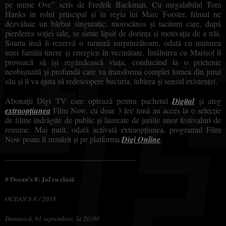
pe nume Ove” scris de Fredrik Backman. Cu inegalabilul Tom
Hanks în rolul principal și în regia lui Marc Forster, filmul ne
dezvăluie un bărbat singuratic, morocănos și taciturn care, după
pierderea soției sale, se simte lipsit de dorința și motivația de a trăi.
Soarta însă îi rezervă o turnură surprinzătoare, odată cu mutarea
unei familii tinere
și
energice în vecinătate. Întâlnirea cu Marisol îl
provoacă să își regândească viața, conducând la o prietenie
neobișnuită și profundă care va transforma complet lumea din jurul
său și îl va ajuta să redescopere bucuria, iubirea și sensul existenței.
Abonații Digi TV care optează pentru pachetul
Digital
și aleg
extraopțiunea
Film Now, cu doar 3 lei/ lună au acces la o selecție
de filme îndrăgite de public și laureate de juriile unor festivaluri de
renume. Mai mult, odată activată extraopțiunea, programul Film
Now poate fi urmărit și pe platforma
Digi Online
.
-----------------------------------------------------------------
# Ocean's 8: Jaf cu clasă
OCEAN'S 8 / 2018
Duminică, 01 septembrie, la 20:00