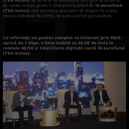
(TVA inclus)
, iar serviciul de televiziune, cu o grilă de peste 60
de canale incluse, poate fi contractat la prețul de
12 euro/lună
(TVA inclus)
. Este libertatea abonaților de alegere fie a unui
serviciu individual din ofertă, fie a unui pachet personalizat.
Ca referință, un pachet complet cu internet prin fibră
optică de 1 Gbps, o linie mobilă cu 50 GB de date în
rețelele 4G/5G și televiziune digitală costă 26 euro/lună
(TVA inclus).