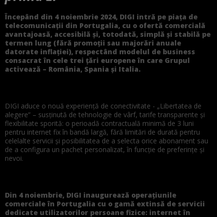
Începând din 4 noiembrie 2024, DIGI intră pe piața de
telecomunicații din Portugalia, cu o ofertă comercială
avantajoasă, accesibilă și, totodată, simplă și stabilă pe
termen lung (fără promoții sau majorări anuale
datorate inflației), respectând modelul de business
consacrat în cele trei țări europene în care Grupul
activează – România, Spania și Italia.
DIGI aduce o nouă experiență de conectivitate - „Libertatea de
alegere” – susținută de tehnologie de vârf, tarife transparente și
flexibilitate sporită: o perioadă contractuală minimă de 3 luni
pentru internet fix în bandă largă, fără limitări de durată pentru
celelalte servicii și posibilitatea de a selecta orice abonament sau
de a configura un pachet personalizat, în funcție de preferințe și
nevoi.
Din 4 noiembrie, DIGI inaugurează operațiunile
comerciale în Portugalia cu o gamă extinsă de servicii
dedicate utilizatorilor persoane fizice: internet în