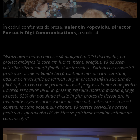
În cadrul conferinței de presă,
Valentin Popoviciu, Director
Executiv Digi Communications
, a subliniat:
“Astăzi avem marea bucurie să inaugurăm DIGI Portugalia, un
proiect ambițios la care am lucrat intens, pregătiți să aducem
viitorilor clienți soluții fiabile și de încredere. Extinderea acoperirii
pentru serviciile în bandă largă continuă într-un ritm constant,
bazată pe investițiile pe termen lung în propria infrastructură de
fibră optică, ceea ce ne permite accesul progresiv la noi zone pentru
livrarea serviciilor DIGI. În prezent, rețeaua noastră mobilă ajunge
la peste 93% din populație și este în plin proces de dezvoltare în
mai multe regiuni, inclusiv în insule sau spații interioare. În acest
context, invităm potențialii abonați să testeze serviciile noastre
pentru a experimenta cât de bine se potrivesc nevoilor actuale de
comunicații.”