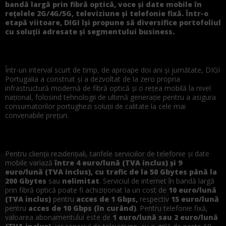
bandă largă prin fibră optică, voce și date mobile în
rețelele 2G/4G/5G, televiziune și telefonie fixă. Într-o
etapă viitoare, DIGI își propune să diversifice portofoliul
cu soluții adresate și segmentului business.
Într-un interval scurt de timp, de aproape doi ani și jumătate, DIGI
Portugalia a construit și a dezvoltat de la zero propria
infrastructură modernă de fibră optică și o rețea mobilă la nivel
național, folosind tehnologii de ultimă generație pentru a asigura
consumatorilor portughezi soluții de calitate la cele mai
convenabile prețuri.
Pentru clienții rezidențiali, tarifele serviciilor de telefonie și date
mobile variază
între 4 euro/lună (TVA inclus) și 9
euro/lună (TVA inclus), cu trafic de la 50 Gbytes până la
200 Gbytes
sau
nelimitat
. Serviciul de internet în bandă largă
prin fibră optică poate fi achiziționat la un cost de
10 euro/lună
(TVA inclus)
pentru
acces de 1 Gbps,
respectiv
15 euro/lună
pentru
acces de 10 Gbps (în curând)
. Pentru telefonie fixă,
valoarea abonamentului este de
1 euro/lună sau 2 euro/lună