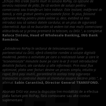
„
Echipa ING crede foarte mult în soluția RoPay, ca opțiune de
serviciu național de plăți, fie că vorbim de soluții pentru
comercianți sau transferuri între indivizi. Este Instant, indiferent de
bancă, și este gratuit pentru persoanele fizice. În plus, folosind
opțiunea RoPay pentru plata online și, deci, evitând să mai
introduci sau să salvezi datele cardului, ai un plus de siguranță
cibernetică. Așa că ne bucurăm să vedem tot mai mulți comercianți
alăturându-se și prima premieră în telecom, cu DIGI."
, a completat
Raluca Țintoiu, Head of Wholesale Banking, ING Bank
România.
„Extinderea RoPay în sectorul de telecomunicații, prin
parteneriatul cu DIGI, oferă clienților români o soluție digitală
modernă, pentru o activitate pe care o realizează lunar și care le
”economisește” minutele bune pe care le-ar fi irosit introducând
detaliile facturii, ale cardului și alte informații. Prin noul flux
optimizat, plata unei facturi devine un proces simplu, intuitiv și
rapid, fără pași inutili, garantând în același timp siguranța
tranzacției și controlul deplin al clientului asupra fiecărei plăți.”
, a
afirmat
Sabin Carantină, Director General TRANSFOND.
Abonații DIGI vor avea la dispoziție trei modalități de a efectua
plata facturii prin RoPay, fără comisioane sau alte costuri
suplimentare: