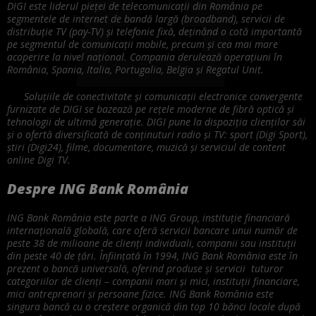
DIGI este liderul pieței de telecomunicații din România pe
segmentele de internet de bandă largă (broadband), servicii de
distribuție TV (pay-TV) și telefonie fixă,
deținând o cotă importantă
pe segmentul de comunicații mobile, precum și cea mai mare
acoperire la nivel național. Compania derulează operațiuni în
România, Spania, Italia, Portugalia, Belgia și Regatul Unit.
Soluțiile de conectivitate și comunicații electronice convergente
furnizate de DIGI se bazează pe rețele moderne de fibră optică și
tehnologii de ultimă generație. DIGI pune la dispoziția clienților săi
și o ofertă diversificată de conținuturi radio și TV: sport (Digi Sport),
știri (Digi24), filme, documentare, muzică și serviciul de content
online Digi TV.
Despre ING Bank România
ING Bank România este parte a ING Group, instituție financiară
internațională globală, care oferă servicii bancare unui număr de
peste 38 de milioane de clienți individuali, companii sau instituții
din peste 40 de țări. Înființată în 1994, ING Bank România este în
prezent o bancă universală, oferind produse și servicii tuturor
categoriilor de clienți – companii mari și mici, instituții financiare,
mici antreprenori și persoane fizice. ING Bank România este
singura bancă cu o creștere organică din top 10 bănci locale după