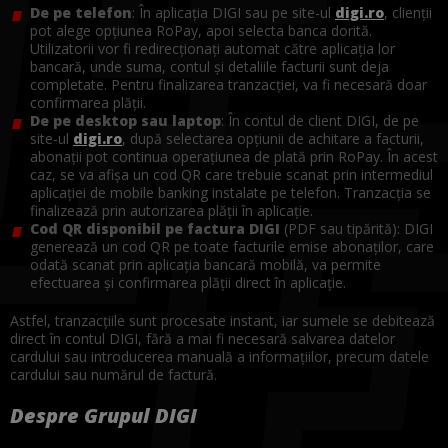
De pe telefon
: În aplicația DIGI sau pe site-ul
digi.ro
, clienții
pot alege opțiunea RoPay, apoi selecta banca dorită.
Utilizatorii vor fi redirecționați automat către aplicația lor
bancară, unde suma, contul și detaliile facturii sunt deja
completate. Pentru finalizarea tranzacției, va fi necesară doar
confirmarea plății.
De pe desktop sau laptop
: În contul de client DIGI, de pe
site-ul
digi.ro
, după selectarea opțiunii de achitare a facturii,
abonații pot continua operațiunea de plată prin RoPay. În acest
caz, se va afișa un cod QR care trebuie scanat prin intermediul
aplicației de mobile banking instalate pe telefon. Tranzacția se
finalizează prin autorizarea plății în aplicație.
Cod QR disponibil pe factura DIGI
(PDF sau tipărită): DIGI
generează un cod QR pe toate facturile emise abonaților, care
odată scanat prin aplicația bancară mobilă, va permite
efectuarea și confirmarea plății direct în aplicație.
Astfel, tranzacțiile sunt procesate instant, iar sumele se debitează
direct în contul DIGI, fără a mai fi necesară salvarea datelor
cardului sau introducerea manuală a informațiilor, precum datele
cardului sau numărul de factură.
Despre Grupul DIGI