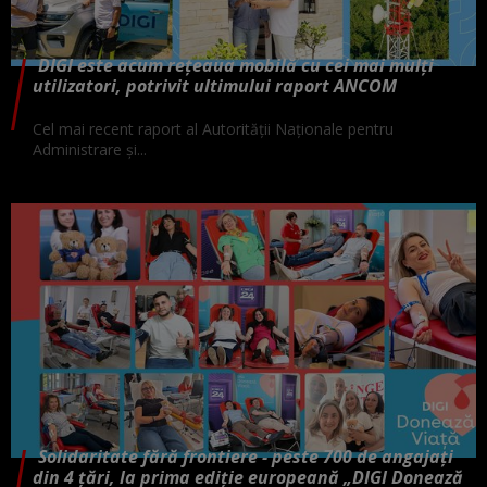
DIGI este acum rețeaua mobilă cu cei mai mulți
utilizatori, potrivit ultimului raport ANCOM
Cel mai recent raport al Autorității Naționale pentru
Administrare și...
Solidaritate fără frontiere - peste 700 de angajați
din 4 țări, la prima ediție europeană „DIGI Donează