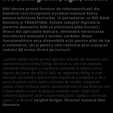
DIGI devine primul furnizor de telecomunicații din
România care integrează sistemul național RoPay
pentru achitarea facturilor, în parteneriat cu ING Bank
România și TRANSFOND. Soluția complet digitală le
permite abonaților DIGI să efectueze plăți instant,
direct din aplicațiile bancare, eliminând necesitatea
introducerii manuale a datelor cardului. Noua
funcționalitate este disponibilă atât pentru plăți de tip
e-commerce, cât și pentru cele realizate prin scanarea
codului QR inclus direct pe factură.
„
Suntem mândri să fim primul operator telecom din România care
implementează sistemul RoPay. Alinierea cu cele mai avansate
standarde tehnologice și investițiile constante în infrastructura
digitală fac parte din ADN-ul DIGI, iar adoptarea RoPay la nivel
național reprezintă o oportunitate majoră de a simplifica și de a
securiza plățile online pentru milioane de români. Integrarea
acestui sistem în fluxul nostru operațional este un pas firesc pe care
îl facem pentru a veni în sprijinul clienților noștri astfel încât
achitarea facturilor să fie o experiență facilă, rapidă și extrem de
sigură."
, a declarat
Serghei Bulgac
,
Director General DIGI
Romania.