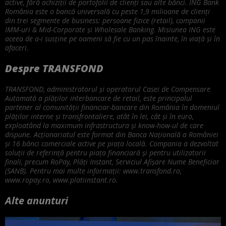
active, fără achiziții de portofolii de clienți sau alte bănci. ING Bank
România este o bancă universală cu peste 1,9 milioane de clienți
din trei segmente de business: persoane fizice (retail), companii
IMM-uri & Mid-Corporate și Wholesale Banking. Misiunea ING este
aceea de a-i susține pe oameni să fie cu un pas înainte, în viață și în
afaceri.
Despre TRANSFOND
TRANSFOND, administratorul și operatorul Casei de Compensare
Automată a plăților interbancare de retail, este principalul
partener al comunității financiar-bancare din România în domeniul
plăților interne și transfrontaliere, atât în lei, cât și în euro,
exploatând la maximum infrastructura şi know-how-ul de care
dispune. Acționariatul este format din Banca Națională a României
și 16 bănci comerciale active pe piața locală. Compania a dezvoltat
soluții de referință pentru piața financiară și pentru utilizatorii
finali, precum RoPay, Plăți Instant, Serviciul Afișare Nume Beneficiar
(SANB). Pentru mai multe informații: www.transfond.ro,
www.ropay.ro, www.platiinstant.ro.
Alte anunturi