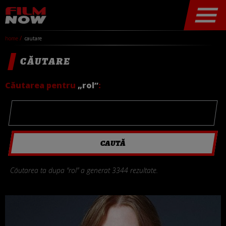
home
cautare
CĂUTARE
Căutarea pentru
„rol”
:
Căutarea ta dupa “rol” a generat 3344 rezultate.