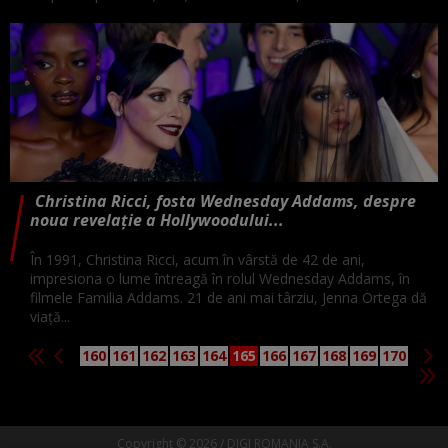
Christina Ricci, fosta Wednesday Addams, despre
noua revelație a Hollywoodului...
În 1991, Christina Ricci, acum în vârstă de 42 de ani,
impresiona o lume întreagă în rolul Wednesday Addams, în
filmele Familia Addams. 21 de ani mai târziu, Jenna Ortega dă
viață...
160
161
162
163
164
165
166
167
168
169
170
Copyright © 2026 / DIGI ROMANIA S.A.